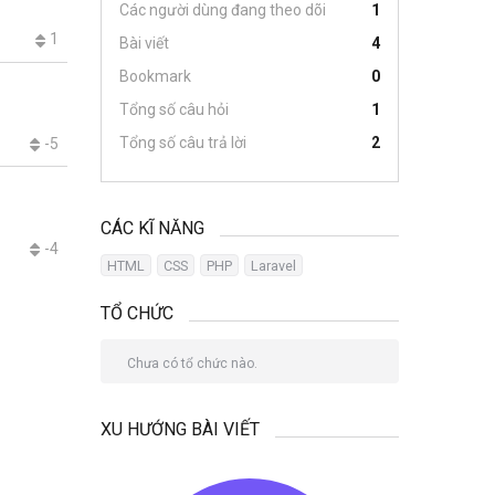
Các người dùng đang theo dõi
1
1
Bài viết
4
Bookmark
0
Tổng số câu hỏi
1
Tổng số câu trả lời
2
-5
CÁC KĨ NĂNG
-4
HTML
CSS
PHP
Laravel
TỔ CHỨC
Chưa có tổ chức nào.
XU HƯỚNG BÀI VIẾT