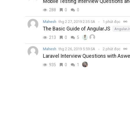
Mobile Testing Interview Questions a
288
0
0
Mahesh
thg 2 27, 2019 2:35 SA
1 phút đọc
The Basic Guide of AngularJS
AngularJ
213
0
5
Mahesh
thg 2 26, 2019 5:59 SA
2 phút đọc
Laravel Interview Questions with Asw
935
0
1