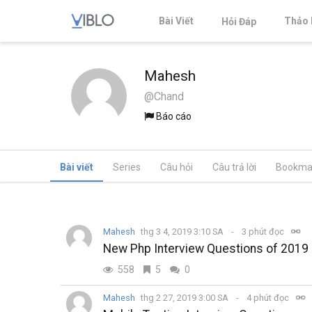
Bài Viết
Thảo 
Hỏi Đáp
Mahesh
@Chand
Báo cáo
Bài viết
Series
Câu hỏi
Câu trả lời
Bookma
Mahesh
thg 3 4, 2019 3:10 SA
3 phút đọc
New Php Interview Questions of 2019
558
5
0
Mahesh
thg 2 27, 2019 3:00 SA
4 phút đọc