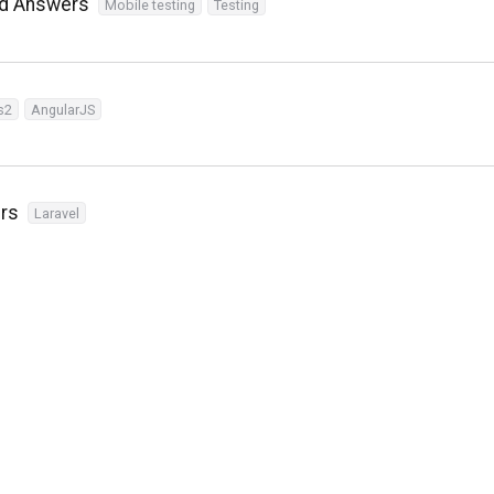
nd Answers
Mobile testing
Testing
s2
AngularJS
ers
Laravel