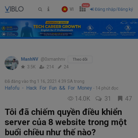
new
VI
Đăng nhập/Đăng ký
ManhNV
@0xmanhnv
Theo dõi
3.5K
214
24
Đã đăng vào thg 1 16, 2021 4:39 SA
trong
Hafofu - Hack For Fun && For Money
14 phút đọc
14.0K
31
47
Tôi đã chiếm quyền điều khiển
server của 8 website trong một
buổi chiều như thế nào?