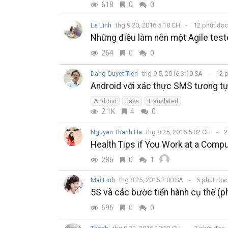
618
0
0
Le Linh
thg 9 20, 2016 5:18 CH
12 phút đọ
Những điều làm nên một Agile teste
264
0
0
Dang Quyet Tien
thg 9 5, 2016 3:10 SA
12 p
Android với xác thực SMS tương t
Android
Java
Translated
2.1K
4
0
Nguyen Thanh Ha
thg 8 25, 2016 5:02 CH
2
Health Tips if You Work at a Compu
286
0
1
Mai Linh
thg 8 25, 2016 2:00 SA
5 phút đọ
5S và các bước tiến hành cụ thể (p
696
0
0