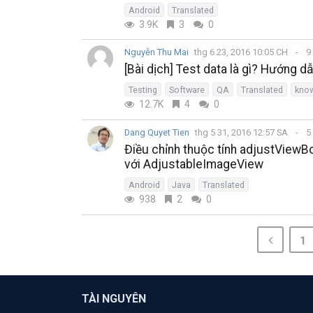
Android
Translated
3.9K
3
0
Nguyễn Thu Mai
thg 6 23, 2016 10:05 CH
9
[Bài dịch] Test data là gì? Hướng dẫ
Testing
Software
QA
Translated
kno
12.7K
4
0
Dang Quyet Tien
thg 5 31, 2016 12:57 SA
5
Điều chỉnh thuộc tính adjustView
với AdjustableImageView
Android
Java
Translated
938
2
0
1
TÀI NGUYÊN