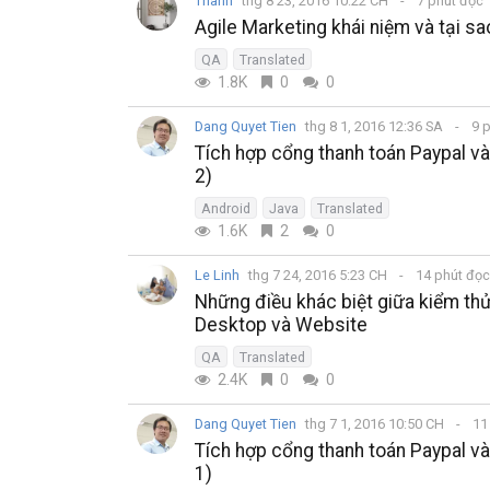
Thanh
thg 8 23, 2016 10:22 CH
7 phút đọc
Agile Marketing khái niệm và tại s
QA
Translated
1.8K
0
0
Dang Quyet Tien
thg 8 1, 2016 12:36 SA
9 
Tích hợp cổng thanh toán Paypal 
2)
Android
Java
Translated
1.6K
2
0
Le Linh
thg 7 24, 2016 5:23 CH
14 phút đọ
Những điều khác biệt giữa kiểm thử 
Desktop và Website
QA
Translated
2.4K
0
0
Dang Quyet Tien
thg 7 1, 2016 10:50 CH
11
Tích hợp cổng thanh toán Paypal 
1)