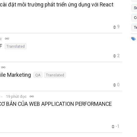
cài đặt môi trường phát triển ứng dụng với React
S
C
9
T
ọc
F
Translated
2
ile Marketing
QA
Translated
0
19 phút đọc
CƠ BẢN CỦA WEB APPLICATION PERFORMANCE
-1