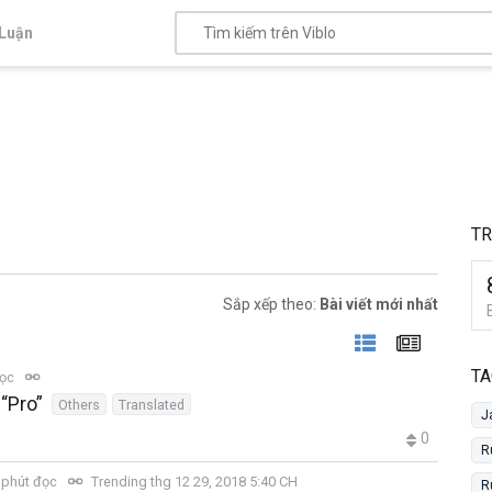
Luận
T
Sắp xếp theo:
Bài viết mới nhất
TA
đọc
 “Pro”
Others
Translated
J
0
R
 phút đọc
Trending thg 12 29, 2018 5:40 CH
R