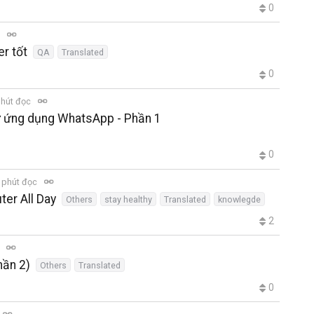
0
c
r tốt
QA
Translated
0
hút đọc
ự ứng dụng WhatsApp - Phần 1
0
 phút đọc
ter All Day
Others
stay healthy
Translated
knowlegde
2
c
hần 2)
Others
Translated
0