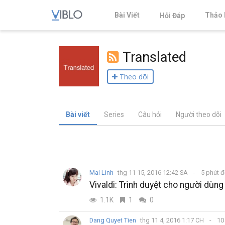
Bài Viết
Thảo 
Hỏi Đáp
Translated
Theo dõi
Bài viết
Series
Câu hỏi
Người theo dõi
Mai Linh
thg 11 15, 2016 12:42 SA
5 phút 
Vivaldi: Trình duyệt cho người dùng
1.1K
1
0
Dang Quyet Tien
thg 11 4, 2016 1:17 CH
10