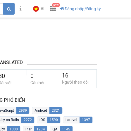
new
VI
Đăng nhập/Đăng ký
RANSLATED
16
80
0
Người theo dõi
Bài viết
Câu hỏi
G PHỔ BIẾN
avaScript
2939
Android
2321
uby on Rails
2272
iOS
1590
Laravel
1397
uby
1300
PHP
1204
QA
1145