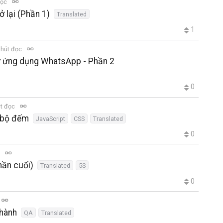
đọc
ở lại (Phần 1)
Translated
1
phút đọc
ự ứng dụng WhatsApp - Phần 2
0
t đọc
à bộ đếm
JavaScript
CSS
Translated
0
c
hần cuối)
Translated
5S
0
 hành
QA
Translated