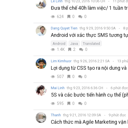
Le Linh
thg 10 23, 2016 10:06 CH
11 phút 
Đưa thể chế 40h làm việc/ 1 tuần tr
624
0
0
Dang Quyet Tien
thg 9 29, 2016 9:50 SA
8 
Android với xác thực SMS tương t
Android
Java
Translated
1.4K
2
0
Lim Kimhuor
thg 9 26, 2016 2:21 SA
13 phú
Lợi dụng từ CSS tạo ra nội dung v
507
0
0
Mai Linh
thg 9 23, 2016 6:36 CH
6 phút đọ
5S và các bước tiến hành cụ thể (p
595
0
0
Thanh
thg 9 21, 2016 12:09 SA
9 phút đọc
Cách thức mà Agile Marketing vận