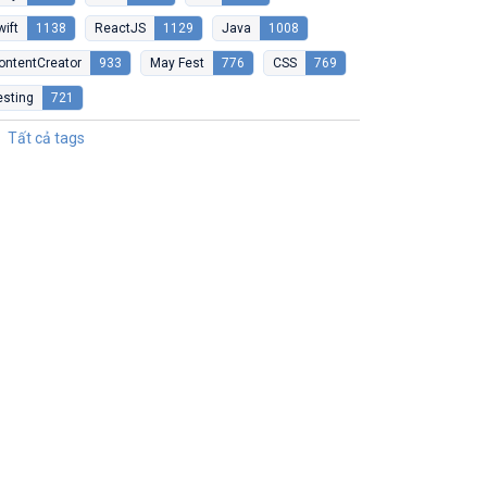
wift
1138
ReactJS
1129
Java
1008
ontentCreator
933
May Fest
776
CSS
769
esting
721
Tất cả tags