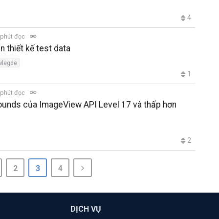
4
 phút đọc
n thiết kế test data
wlegde
1
 phút đọc
Bounds của ImageView API Level 17 và thấp hơn
2
2
3
4
DỊCH VỤ