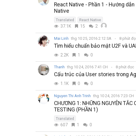
React Native - Phần 1 - Hướng dẫn 
Native
Translated
React Native
37.1K
15
2
Mai Linh
thg 10 25, 2016 2:12 SA
8 phút đ
Tìm hiểu chuẩn bảo mật U2F và UA
2.2K
1
0
Thanh
thg 10 24, 2016 7:41 CH
8 phút đọc
Cấu trúc của User stories trong Ag
1.1K
0
0
Nguyen Thi Anh Trinh
thg 10 24, 2016 7:23 CH
CHƯƠNG 1: NHỮNG NGUYÊN TẮC 
TESTING (PHẦN 1)
Translated
607
1
0