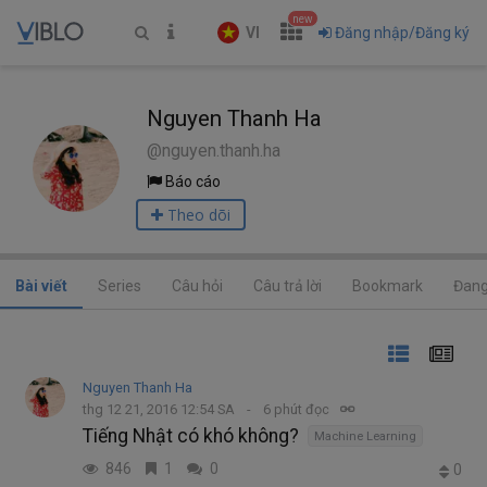
new
VI
Đăng nhập/Đăng ký
Nguyen Thanh Ha
@nguyen.thanh.ha
Báo cáo
Theo dõi
Bài viết
Series
Câu hỏi
Câu trả lời
Bookmark
Đang
Nguyen Thanh Ha
thg 12 21, 2016 12:54 SA
6 phút đọc
Tiếng Nhật có khó không?
Machine Learning
846
1
0
0