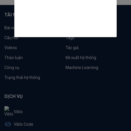
TÀI NGUYÊN
Bài viết
Tổ chức
Câu hỏi
Tags
Videos
Tác giả
Thảo luận
Đề xuất hệ thống
Công cụ
Machine Learning
Trạng thái hệ thống
DỊCH VỤ
Viblo
Viblo Code