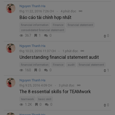
Nguyen Thanh Ha
thg 11 22, 2016 7:26 CH
4 phút đọc
Báo cáo tài chính hợp nhất
financial information
Finance
financial statement
consolidated financial statement
367
1
0
0
Nguyen Thanh Ha
thg 10 23, 2016 11:37 CH
1 phút đọc
Understanding financial statement audit
financial information
Finance
audit
financial statement
160
0
0
1
Nguyen Thanh Ha
thg 9 25, 2016 4:09 CH
3 phút đọc
The 8 essential skills for TEAMwork
teamwork
basic skill
1.2K
0
0
0
Nguyen Thanh Ha