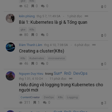
gke
K8s
62
0
0
0
kiên phùng
thg 5 7, 11:49 SA
1 phút đọc
Bài 1: Kubernetes là gì & Tổng quan
gke
K8s
80
0
0
0
Đàm Thanh Lâm
thg 4 10, 7:38 SA
6 phút đọc
Creating a cluster(K8s)
K8s
Kubernetes
microservice
46
0
0
0
Sun* RnD DevOps
Nguyen Duy Hieu
trong
thg 1 31, 4:10 CH
11 phút đọc
Hiểu đúng về logging trong Kubernetes cho
người mới
ContentCreator
DevOps
K8s
Logging
311
1
0
3