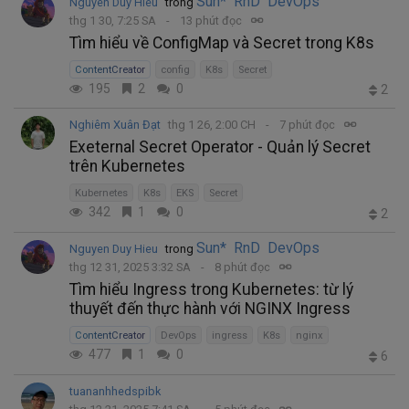
Sun* RnD DevOps
Nguyen Duy Hieu
trong
thg 1 30, 7:25 SA
13 phút đọc
Tìm hiểu về ConfigMap và Secret trong K8s
ContentCreator
config
K8s
Secret
195
2
0
2
Nghiêm Xuân Đạt
thg 1 26, 2:00 CH
7 phút đọc
Exeternal Secret Operator - Quản lý Secret
trên Kubernetes
Kubernetes
K8s
EKS
Secret
342
1
0
2
Sun* RnD DevOps
Nguyen Duy Hieu
trong
thg 12 31, 2025 3:32 SA
8 phút đọc
Tìm hiểu Ingress trong Kubernetes: từ lý
thuyết đến thực hành với NGINX Ingress
ContentCreator
DevOps
ingress
K8s
nginx
477
1
0
6
tuananhhedspibk