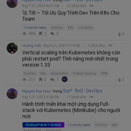
thg 7 31, 2025 8:07 SA
12 phút đọc
🚀 Tilt – Tối Ưu Quy Trình Dev Trên K8s Cho
Team
ContentCreator
DevOps
K8s
minikube
484
2
0
5
Hoàng Việt
thg 6 21, 2025 9:19 SA
7 phút đọc
Vertical scaling trên Kubernetes không còn
phải restart pod? Tính năng mới nhất trong
version 1.33
DevOps
K8s
Kubernetes
Vertical Scaling
VPA
211
0
1
1
Sun* RnD DevOps
Nguyen Duy Hieu
trong
thg 5 31, 2025 6:56 SA
17 phút đọc
Hành trình triển khai một ứng dụng Full-
stack với Kubernetes (Minikube) cho người
mới
MAYFEST2025
ContentCreator
DevOps
K8s
Kubernetes
minikube