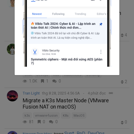
thg 8 29, 2025 10:40 CH
5 phút đọc
Cài đặt Kubernetes trên Local và làm quen
với kubectl
ContentCreator
K8s
Kubernetes
minikube
781
4
0
4
Nghiêm Xuân Đạt
thg 8 28, 2025 9:16 SA
8 phút đọc
🚀 Hành trình chinh phục chứng chỉ CKA
2025
CKA
DevOps
K8s
Kubernetes
trending
1.0K
1
0
2
Tran Light
thg 8 28, 2025 4:56 SA
4 phút đọc
Migrate a K3s Master Node (VMware
Fusion NAT on macOS)
k3s
vmware-fusion
K8s
MacOS
81
0
0
0
Sun* RnD DevOps
Nguyen Duy Hieu
trong