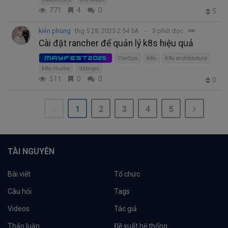
771
4
0
5
kiên phùng
thg 5 28, 2025 2:54 SA
3 phút đọc
Cài đặt rancher để quản lý k8s hiệu quả
MAYFEST2025
DevOps
K8s
K8s architecture
k8s cluster
dataops
511
0
0
0
1
2
3
4
5
TÀI NGUYÊN
Bài viết
Tổ chức
Câu hỏi
Tags
Videos
Tác giả
Thảo luận
Đề xuất hệ thống