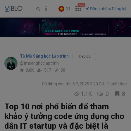
new
VI
Đăng nhập/Đăng ký
Tờ Mờ Sáng học Lập trình
Theo dõi
@tmsanghoclaptrinh
8.8K
517
88
Đã đăng vào thg 5 7, 2025 3:20 CH
9 phút đọc
1.1K
0
8
Top 10 nơi phổ biến để tham
khảo ý tưởng code ứng dụng cho
dân IT startup và đặc biệt là