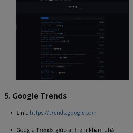
5. Google Trends
Link:
https://trends.google.com
Google Trends giúp anh em khám phá