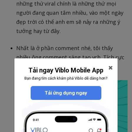
những thứ viral chính là những thứ mọi
người đang quan tâm nhiều, vào một ngày
đẹp trời có thể anh em sẽ nảy ra những ý
tưởng hay từ đây.
Nhất là ở phần comment nhé, tôi thấy
nhiều ông comment sáng tạo vch. Tích cực
xem live, vận may sẽ đến
)))
Tải ngay Viblo Mobile App
Bạn đang tìm cách khám phá Viblo dễ dàng hơn?
Tải ứng dụng ngay