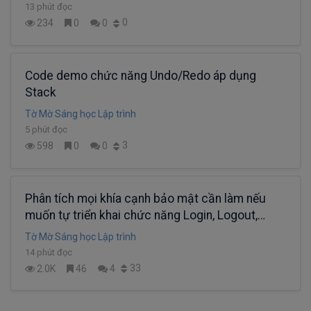
13 phút đọc
0
234
0
0
Code demo chức năng Undo/Redo áp dụng
Stack
Tờ Mờ Sáng học Lập trình
5 phút đọc
3
598
0
0
Phân tích mọi khía cạnh bảo mật cần làm nếu
muốn tự triển khai chức năng Login, Logout,
Forgot Password, Register trong thực tế
Tờ Mờ Sáng học Lập trình
14 phút đọc
33
2.0K
46
4