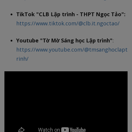
TikTok "CLB Lập trình - THPT Ngọc Tảo":
https://www.tiktok.com/@clb.it.ngoctao/
Youtube "Tờ Mờ Sáng học Lập trình"
:
https://www.youtube.com/@tmsanghoclapt
rinh/