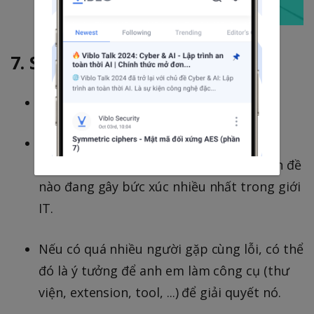
7. Stack Overflow
Link:
https://stackoverflow.com
Stack Overflow không chỉ là nơi học lập
trình, mà còn là nơi cho anh em thấy vấn đề
nào đang gây bức xúc nhiều nhất trong giới
IT.
Nếu có quá nhiều người gặp cùng lỗi, có thể
đó là ý tưởng để anh em làm công cụ (thư
viện, extension, tool, ...) để giải quyết nó.