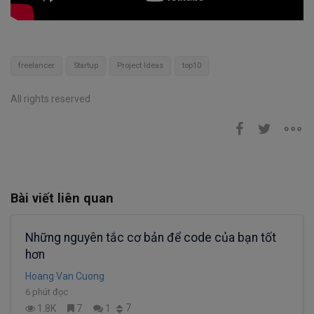
freelancer
Startup
Project Ideas
top10
All rights reserved
Bài viết liên quan
Những nguyên tắc cơ bản để code của bạn tốt
hơn
Hoang Van Cuong
6 phút đọc
7
1.8K
7
1