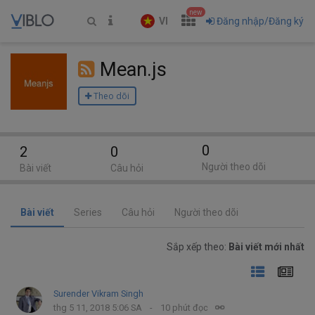
new
VI
Đăng nhập/Đăng ký
Mean.js
Theo dõi
0
2
0
Người theo dõi
Bài viết
Câu hỏi
Bài viết
Series
Câu hỏi
Người theo dõi
Sắp xếp theo:
Bài viết mới nhất
Surender Vikram Singh
thg 5 11, 2018 5:06 SA
10 phút đọc