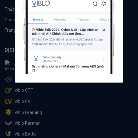
Thảo luận
Đề xuất hệ thống
Công cụ
Machine Learning
Trạng thái hệ thống
DỊCH VỤ
Viblo
Viblo Code
Viblo CTF
Viblo CV
Viblo Learning
Viblo Partner
Viblo Battle