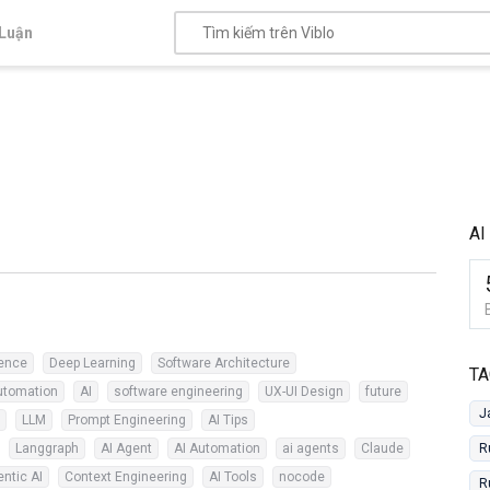
Luận
AI
igence
Deep Learning
Software Architecture
TA
utomation
AI
software engineering
UX-UI Design
future
J
LLM
Prompt Engineering
AI Tips
Langgraph
AI Agent
AI Automation
ai agents
Claude
R
ntic AI
Context Engineering
AI Tools
nocode
R