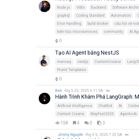
Node.js
Viblo
Backend
Software Archi
graphql
Coding Standard
Automation
C
Error Handling
build docker
câu hỏi về no
kiến trúc microservices
community
AI Ag
0
Tạo AI Agent bằng NestJS
memory
nestjs
ContentCreator
LangC
Promt Templates
0
Ben
thg 5 23, 2025 6:11 SA
Hành Trình Khám Phá LangGraph: Mu
Artificial Intelligence
ChatBot
AI
Conte
Content Creator
MayFest2025
AgenticAi
158
4
0
3
Jimmy Nguyễn
thg 5 5, 2025 7:25 SA