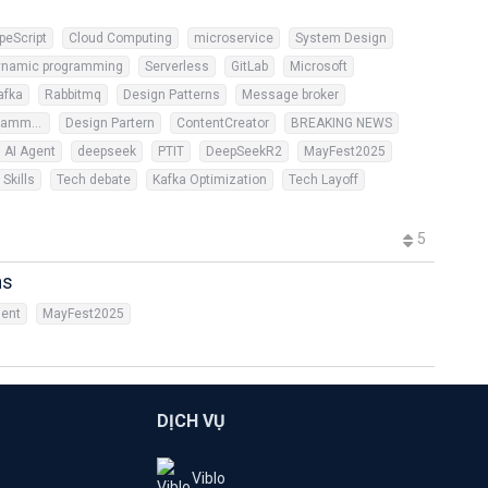
peScript
Cloud Computing
microservice
System Design
ynamic programming
Serverless
GitLab
Microsoft
afka
Rabbitmq
Design Patterns
Message broker
Competitive Programming
Design Partern
ContentCreator
BREAKING NEWS
AI Agent
deepseek
PTIT
DeepSeekR2
MayFest2025
Skills
Tech debate
Kafka Optimization
Tech Layoff
5
ns
gent
MayFest2025
DỊCH VỤ
Viblo