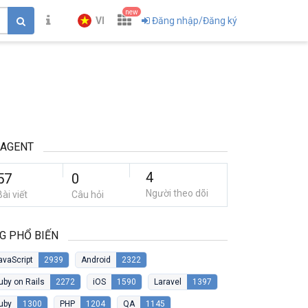
new
VI
Đăng nhập/Đăng ký
 AGENT
4
57
0
Người theo dõi
Bài viết
Câu hỏi
G PHỔ BIẾN
avaScript
2939
Android
2322
uby on Rails
2272
iOS
1590
Laravel
1397
uby
1300
PHP
1204
QA
1145