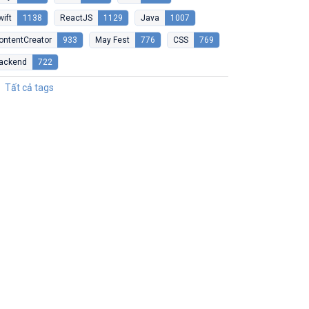
wift
1138
ReactJS
1129
Java
1007
ontentCreator
933
May Fest
776
CSS
769
ackend
722
Tất cả tags