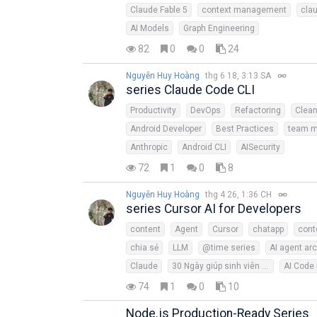
Claude Fable 5
context management
cla
AI Models
Graph Engineering
82
0
0
24
Nguyễn Huy Hoàng
thg 6 18, 3:13 SA
series Claude Code CLI
Productivity
DevOps
Refactoring
Clea
Android Developer
Best Practices
team 
Anthropic
Android CLI
AISecurity
72
1
0
8
Nguyễn Huy Hoàng
thg 4 26, 1:36 CH
series Cursor AI for Developers
content
Agent
Cursor
chatapp
cont
chia sẻ
LLM
@time series
AI agent arc
Claude
30 Ngày giúp sinh viên sử dụng AI hiệu quả
AI Code
74
1
0
10
Node.js Production-Ready Series