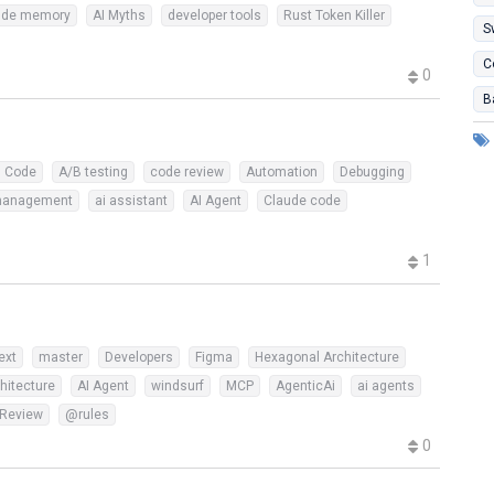
ude memory
AI Myths
developer tools
Rust Token Killer
S
C
0
B
n Code
A/B testing
code review
Automation
Debugging
management
ai assistant
AI Agent
Claude code
1
ext
master
Developers
Figma
Hexagonal Architecture
hitecture
AI Agent
windsurf
MCP
AgenticAi
ai agents
 Review
@rules
0