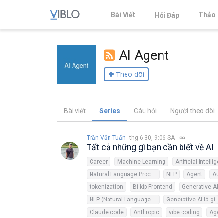
Bài Viết
Thảo 
Hỏi Đáp
AI Agent
Theo dõi
Bài viết
Series
Câu hỏi
Người theo dõi
Trần Văn Tuấn
thg 6 30, 9:06 SA
Tất cả những gì bạn cần biết về AI
Career
Machine Learning
Artificial Intell
Natural Language Processing
NLP
Agent
A
tokenization
Bí kíp Frontend
Generative AI
NLP (Natural Language Processing)
Generative AI là gì
Claude code
Anthropic
vibe coding
Age