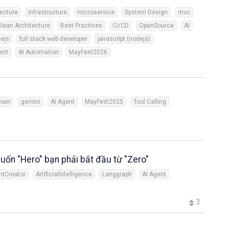
tecture
infrastructure
microservice
System Design
mvc
lean Architecture
Best Practices
CI/CD
OpenSource
AI
dejs
full stack web developer
javascript (nodejs)
ent
AI Automation
MayFest2026
hain
gemini
AI Agent
MayFest2025
Tool Calling
ốn "Hero" bạn phải bắt đầu từ "Zero"
ntCreator
ArtificialIntelligence
Langgraph
AI Agent
3