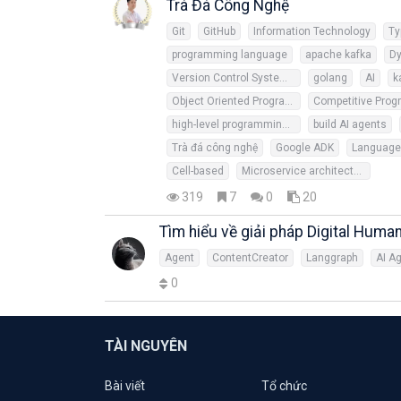
Trà Đá Công Nghệ
Git
GitHub
Information Technology
Ty
programming language
apache kafka
D
Version Control System (VCS)
golang
AI
k
Object Oriented Programming
high-level programming languages
build AI agents
Trà đá công nghệ
Google ADK
Language 
Cell-based
Microservice architecture
319
7
0
20
Tìm hiểu về giải pháp Digital Huma
Agent
ContentCreator
Langgraph
AI A
0
TÀI NGUYÊN
Bài viết
Tổ chức