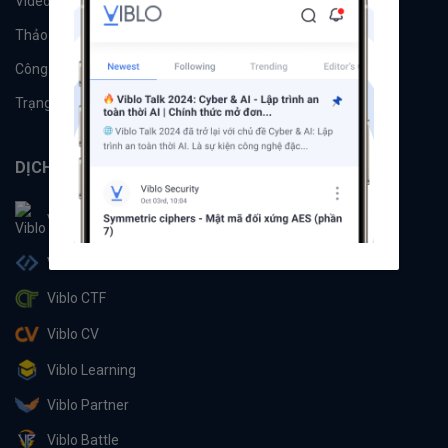
Videos
Tác giả
Thảo luận
Đề xuất hệ thống
Công cụ
Machine Learning
Trạng thái hệ thống
DỊCH VỤ
Viblo
Viblo Code
Viblo CTF
Viblo CV
Viblo Learning
Viblo Partner
Viblo Battle