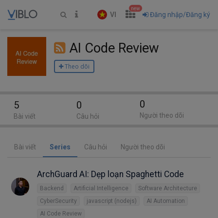
new
VI
Đăng nhập/Đăng ký
AI Code Review
Theo dõi
0
5
0
Người theo dõi
Bài viết
Câu hỏi
Bài viết
Series
Câu hỏi
Người theo dõi
ArchGuard AI: Dẹp loạn Spaghetti Code
Backend
Artificial Intelligence
Software Architecture
CyberSecurity
javascript (nodejs)
AI Automation
AI Code Review