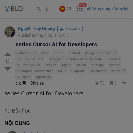
new
VI
Đăng nhập/Đăng ký
Nguyễn Huy Hoàng
Theo dõi
Published thg 4 26, 1:36 CH
series Cursor AI for Developers
@time series
LLM
Figma
content
AI agent architecture
@rules
Cursor
30 Ngày giúp sinh viên sử dụng AI hiệu quả
context
0
AI Code Review
chia sẻ
Agent
Claude
chatapp
master
Hexagonal Architecture
MCP
ai agents
Developers
windsurf
AI Agent
AgenticAi
clip
Chia sẻ
73
1
series Cursor AI for Developers
10 Bài học
NỘI DUNG