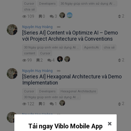
Cursor
Developers
30 Ngày giúp sinh viên sử dụng AI hiệu quả
chia sẻ
2
109
0
3
Nguyễn Huy Hoàng
[Series AI] Content và Optimize AI – Demo
với Project Architecture và Conventions
30 Ngày giúp sinh viên sử dụng AI hiệu quả
AgenticAi
chia sẻ
content
Cursor
2
99
2
4
Nguyễn Huy Hoàng
[Series AI] Hexagonal Architecture và Demo
Implementation
Cursor
Developers
Hexagonal Architecture
30 Ngày giúp sinh viên sử dụng AI hiệu quả
2
122
0
1
Nguyễn Huy Hoàng
[Series AI] Cursor Rules và Demo cho
Tải ngay Viblo Mobile App
Architecture Layers