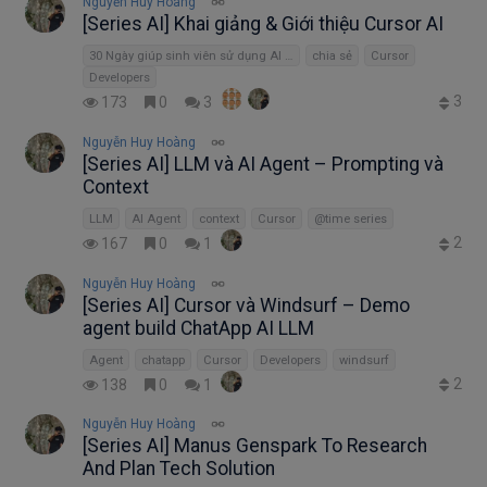
Nguyễn Huy Hoàng
[Series AI] Khai giảng & Giới thiệu Cursor AI
30 Ngày giúp sinh viên sử dụng AI hiệu quả
chia sẻ
Cursor
Developers
3
173
0
3
Nguyễn Huy Hoàng
[Series AI] LLM và AI Agent – Prompting và
Context
LLM
AI Agent
context
Cursor
@time series
2
167
0
1
Nguyễn Huy Hoàng
[Series AI] Cursor và Windsurf – Demo
agent build ChatApp AI LLM
Agent
chatapp
Cursor
Developers
windsurf
2
138
0
1
Nguyễn Huy Hoàng
[Series AI] Manus Genspark To Research
And Plan Tech Solution