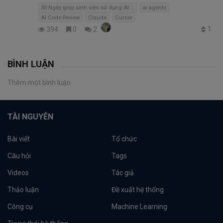
30 Ngày giúp sinh viên sử dụng AI hiệu quả
ai agents
AI Code Review
Claude
Cursor
1
394
0
2
BÌNH LUẬN
Thêm một bình luận
TÀI NGUYÊN
Bài viết
Tổ chức
Câu hỏi
Tags
Videos
Tác giả
Thảo luận
Đề xuất hệ thống
Công cụ
Machine Learning