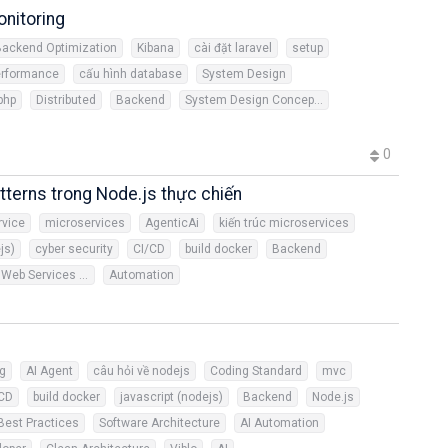
nitoring
Backend Optimization
Kibana
cài đặt laravel
setup
erformance
cấu hình database
System Design
 php
Distributed
Backend
System Design Concepts
0
terns trong Node.js thực chiến
rvice
microservices
AgenticAi
kiến trúc microservices
js)
cyber security
CI/CD
build docker
Backend
Amazon Web Services (AWS)
Automation
ng
AI Agent
câu hỏi về nodejs
Coding Standard
mvc
/CD
build docker
javascript (nodejs)
Backend
Node.js
Best Practices
Software Architecture
AI Automation