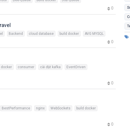
S
0
C
ravel
T
el
Backend
cloud database
build docker
AVG MYSQL
0
d docker
consumer
cài đặt kafka
EventDriven
0
BestPerformance
nginx
WebSockets
build docker
0