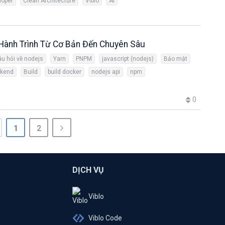
loper
Clean Architecture
Viblo
AI
Hành Trình Từ Cơ Bản Đến Chuyên Sâu
âu hỏi về nodejs
Yarn
PNPM
javascript (nodejs)
Bảo mật
kend
Build
build docker
nodejs api
npm
0
1
2
DỊCH VỤ
Viblo
Viblo Code