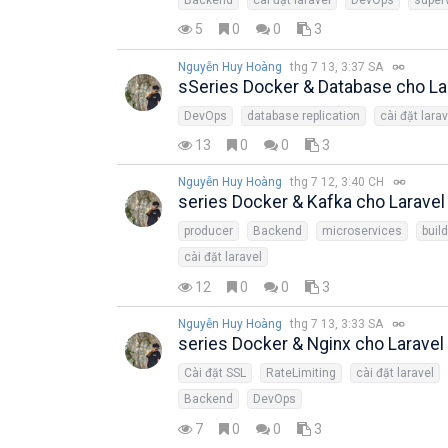
5
0
0
3
Nguyễn Huy Hoàng
thg 7 13, 3:37 SA
sSeries Docker & Database cho La
DevOps
database replication
cài đặt larav
13
0
0
3
Nguyễn Huy Hoàng
thg 7 12, 3:40 CH
series Docker & Kafka cho Laravel
producer
Backend
microservices
buil
cài đặt laravel
12
0
0
3
Nguyễn Huy Hoàng
thg 7 13, 3:33 SA
series Docker & Nginx cho Laravel
Cài đặt SSL
RateLimiting
cài đặt laravel
Backend
DevOps
7
0
0
3