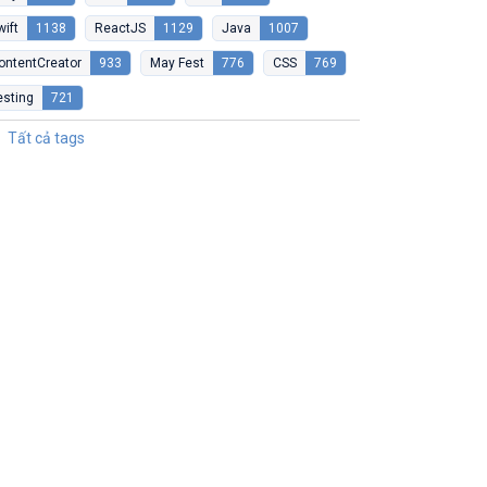
wift
1138
ReactJS
1129
Java
1007
ontentCreator
933
May Fest
776
CSS
769
esting
721
Tất cả tags