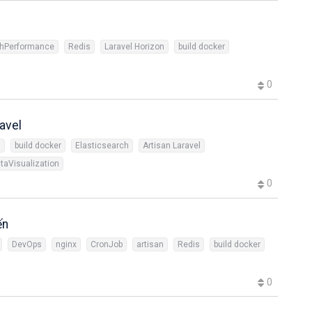
ghPerformance
Redis
Laravel Horizon
build docker
0
avel
s
build docker
Elasticsearch
Artisan Laravel
taVisualization
0
ến
DevOps
nginx
CronJob
artisan
Redis
build docker
0