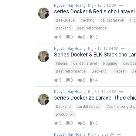
Nguyễn Huy Hoàng
thg 7 12, 6:12 SA
series Docker & Redis cho Laravel
Bee-Queue
caching
cài đặt laravel
Hi
Backend
BestPerformance
6
0
0
3
Nguyễn Huy Hoàng
thg 7 12, 12:34 SA
Series Docker & ELK Stack cho Lar
Kibana
cài đặt laravel
blogging
DevOp
BestPerformance
Backend
Filebeat
Da
5
0
0
4
Nguyễn Huy Hoàng
thg 7 8, 12:44 SA
series Dockerize Laravel Thực chi
Backend
cài đặt laravel
đọc file trong php
production
5
0
0
6
Nguyễn Huy Hoàng
thg 7 6, 2:28 SA