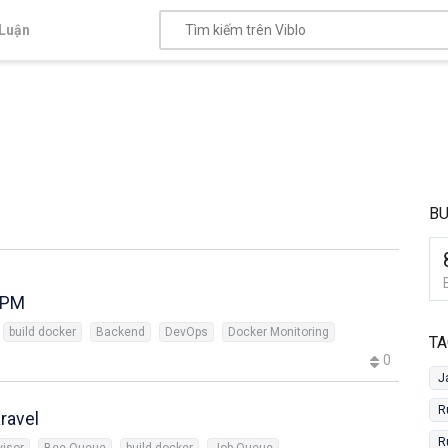
Luận
BU
 APM
build docker
Backend
DevOps
Docker Monitoring
TA
0
J
R
ravel
R
visor
Bee-Queue
build docker
Job Queue