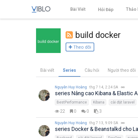
Bài Viết
Thảo 
Hỏi Đáp
build docker
Theo dõi
Bài viết
Series
Câu hỏi
Người theo dõi
Nguyễn Huy Hoàng
thg 7 14, 2:24 SA
series Nâng cao Kibana & Elastic
BestPerformance
Kibana
cài đặt laravel
22
0
0
3
Nguyễn Huy Hoàng
thg 7 13, 9:09 SA
series Docker & Beanstalkd cho La
Backend
cài đặt laravel
DevOps
super