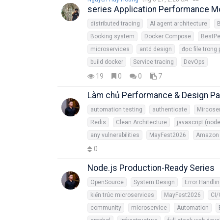
series Application Performance Mo
distributed tracing
AI agent architecture
Booking system
Docker Compose
BestP
microservices
antd design
đọc file trong
build docker
Service tracing
DevOps
19
0
0
7
Làm chủ Performance & Design Pat
automation testing
authenticate
Mircose
Redis
Clean Architecture
javascript (node
any vulnerabilities
MayFest2026
0
Node.js Production-Ready Series
OpenSource
System Design
Error Handli
kiến trúc microservices
MayFest2026
CI
community
microservice
Automation