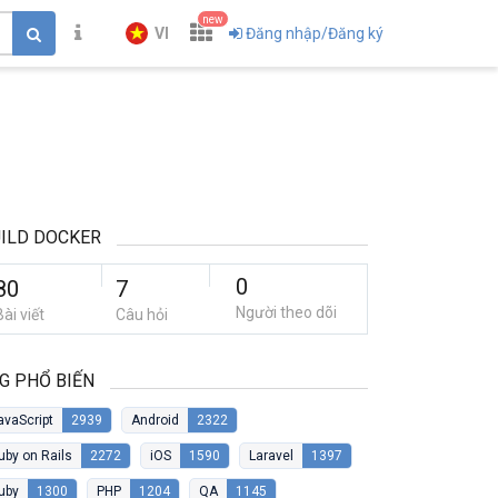
new
VI
Đăng nhập/Đăng ký
ILD DOCKER
0
80
7
Người theo dõi
Bài viết
Câu hỏi
G PHỔ BIẾN
avaScript
2939
Android
2322
uby on Rails
2272
iOS
1590
Laravel
1397
uby
1300
PHP
1204
QA
1145