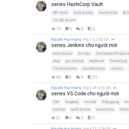
series HashiCorp Vault
API client
build docker
DevSecOps
AI 
cài đặt laravel
19
0
0
3
Nguyễn Huy Hoàng
thg 7 3, 2:50 CH
series Jenkins cho người mới
build docker
DevOps
DevOpsBestPractic
ldap
gan tutorial
Webhook
Dockerhub
ZeroDowntime
odoodevelopa
Jenkins
40
0
0
21
Nguyễn Huy Hoàng
thg 6 29, 6:06 SA
series VS Code cho người mới
SSH
Snippets
vscode
Debugging
en
DevOps
build docker
extensions
Refac
21
0
0
5
Nguyễn Huy Hoàng
thg 6 27, 2:28 SA