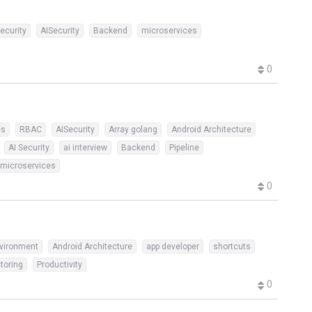
Security
AISecurity
Backend
microservices
0
es
RBAC
AISecurity
Array golang
Android Architecture
AI Security
ai interview
Backend
Pipeline
microservices
0
vironment
Android Architecture
app developer
shortcuts
toring
Productivity
0