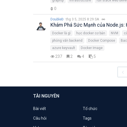
graphql
infrastructure
full stack web deve
0
DoubleĐ
thg 3 5, 2025 8:29 SA
Khám Phá Sức Mạnh của Node.js: 
Docker là gì
học docker cơ bản
NVM
c
phỏng vấn backend
Docker Compose
Bac
azure keyvault
Docker Image
237
2
4
5
TÀI NGUYÊN
Bài viết
Tổ chức
Câu hỏi
Tags