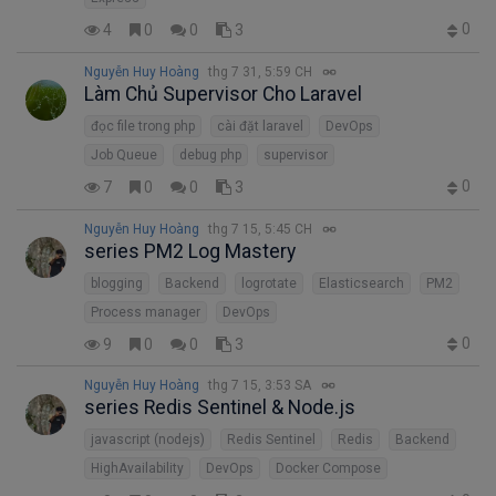
0
4
0
0
3
Nguyễn Huy Hoàng
thg 7 31, 5:59 CH
Làm Chủ Supervisor Cho Laravel
đọc file trong php
cài đặt laravel
DevOps
Job Queue
debug php
supervisor
0
7
0
0
3
Nguyễn Huy Hoàng
thg 7 15, 5:45 CH
series PM2 Log Mastery
blogging
Backend
logrotate
Elasticsearch
PM2
Process manager
DevOps
0
9
0
0
3
Nguyễn Huy Hoàng
thg 7 15, 3:53 SA
series Redis Sentinel & Node.js
javascript (nodejs)
Redis Sentinel
Redis
Backend
HighAvailability
DevOps
Docker Compose