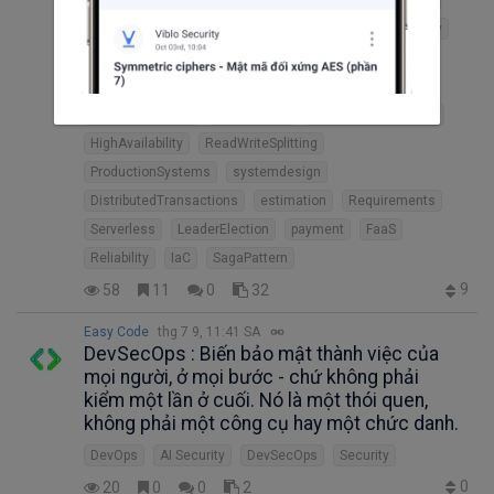
restapi
Performance
CircuitBreaker
Consistency
DistributedLock
infrastructure
scalability
Cloud
CQRS
LoadBalancer
DataModeling
TechCraft
HighLevelDesign
Autoscaling
SoftwareEngineering
HighAvailability
ReadWriteSplitting
ProductionSystems
systemdesign
DistributedTransactions
estimation
Requirements
Serverless
LeaderElection
payment
FaaS
Reliability
IaC
SagaPattern
9
58
11
0
32
Easy Code
thg 7 9, 11:41 SA
DevSecOps : Biến bảo mật thành việc của
mọi người, ở mọi bước - chứ không phải
kiểm một lần ở cuối. Nó là một thói quen,
không phải một công cụ hay một chức danh.
DevOps
AI Security
DevSecOps
Security
0
20
0
0
2