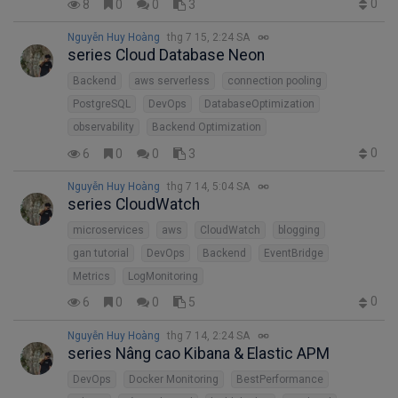
0
8
0
0
3
Nguyễn Huy Hoàng
thg 7 15, 2:24 SA
series Cloud Database Neon
Backend
aws serverless
connection pooling
PostgreSQL
DevOps
DatabaseOptimization
observability
Backend Optimization
0
6
0
0
3
Nguyễn Huy Hoàng
thg 7 14, 5:04 SA
series CloudWatch
microservices
aws
CloudWatch
blogging
gan tutorial
DevOps
Backend
EventBridge
Metrics
LogMonitoring
0
6
0
0
5
Nguyễn Huy Hoàng
thg 7 14, 2:24 SA
series Nâng cao Kibana & Elastic APM
DevOps
Docker Monitoring
BestPerformance