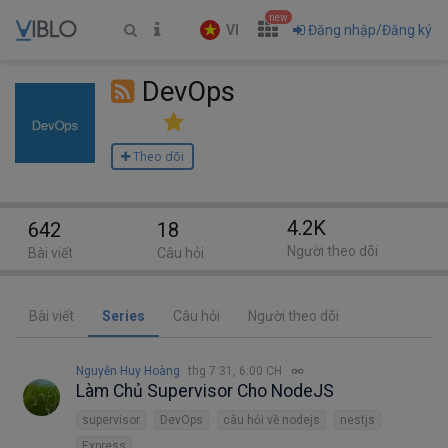
new
VI
Đăng nhập/Đăng ký
DevOps
Theo dõi
4.2K
642
18
Người theo dõi
Bài viết
Câu hỏi
Bài viết
Series
Câu hỏi
Người theo dõi
Nguyễn Huy Hoàng
thg 7 31, 6:00 CH
Làm Chủ Supervisor Cho NodeJS
supervisor
DevOps
câu hỏi về nodejs
nestjs
Express