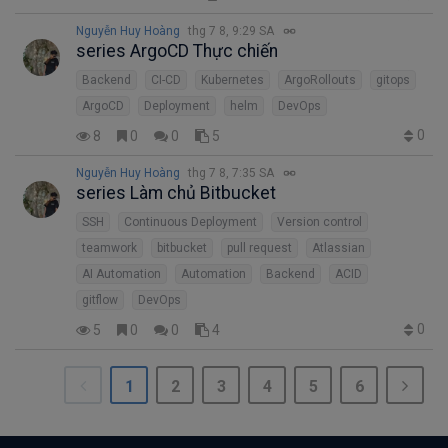
Nguyễn Huy Hoàng
thg 7 8, 9:29 SA
series ArgoCD Thực chiến
Backend
CI-CD
Kubernetes
ArgoRollouts
gitops
ArgoCD
Deployment
helm
DevOps
0
8
0
0
5
Nguyễn Huy Hoàng
thg 7 8, 7:35 SA
series Làm chủ Bitbucket
SSH
Continuous Deployment
Version control
teamwork
bitbucket
pull request
Atlassian
AI Automation
Automation
Backend
ACID
gitflow
DevOps
0
5
0
0
4
1
2
3
4
5
6