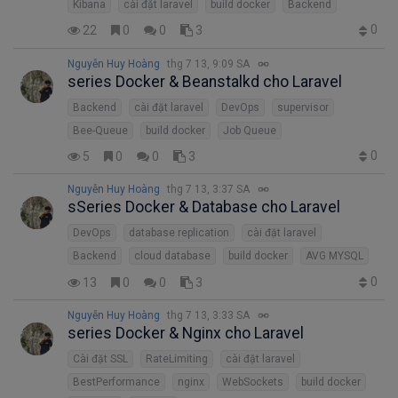
Kibana
cài đặt laravel
build docker
Backend
0
22
0
0
3
Nguyễn Huy Hoàng
thg 7 13, 9:09 SA
series Docker & Beanstalkd cho Laravel
Backend
cài đặt laravel
DevOps
supervisor
Bee-Queue
build docker
Job Queue
0
5
0
0
3
Nguyễn Huy Hoàng
thg 7 13, 3:37 SA
sSeries Docker & Database cho Laravel
DevOps
database replication
cài đặt laravel
Backend
cloud database
build docker
AVG MYSQL
0
13
0
0
3
Nguyễn Huy Hoàng
thg 7 13, 3:33 SA
series Docker & Nginx cho Laravel
Cài đặt SSL
RateLimiting
cài đặt laravel
BestPerformance
nginx
WebSockets
build docker