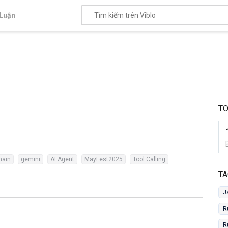
Luận
TO
hain
gemini
AI Agent
MayFest2025
Tool Calling
TA
J
R
R