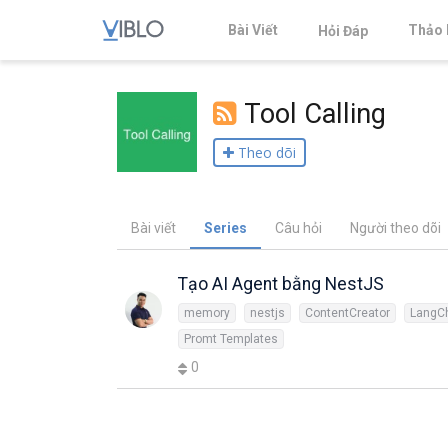
Bài Viết
Thảo 
Hỏi Đáp
Tool Calling
Theo dõi
Bài viết
Series
Câu hỏi
Người theo dõi
Tạo AI Agent bằng NestJS
memory
nestjs
ContentCreator
LangC
Promt Templates
0