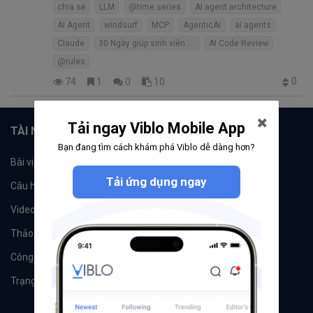
chia sẻ
LLM
@time series
AI agent architecture
AI Agent
windsurf
MCP
AgenticAi
ai agents
Claude
30 Ngày giúp sinh viên sử dụng AI hiệu quả
AI Code Review
@rules
0
74
1
0
10
Tải ngay Viblo Mobile App
TÀI NGUYÊN
Bạn đang tìm cách khám phá Viblo dễ dàng hơn?
Bài viết
Tổ chức
Tải ứng dụng ngay
Câu hỏi
Tags
Videos
Tác giả
Thảo luận
Đề xuất hệ thống
Công cụ
Machine Learning
Trạng thái hệ thống