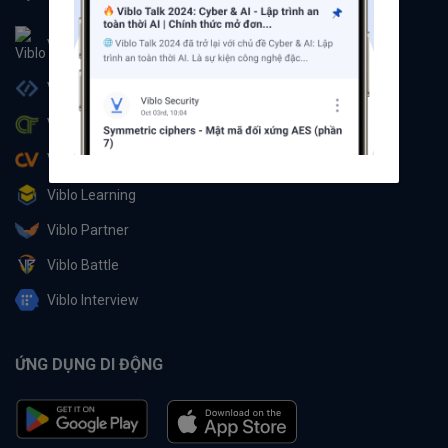
Viblo
Viblo Code
Viblo CTF
Viblo CV
Viblo Learning
Viblo Partner
Viblo Battle
Viblo Interview
ỨNG DỤNG DI ĐỘNG