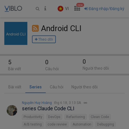
new
VI
Đăng nhập/Đăng ký
Android CLI
Theo dõi
0
5
0
Người theo dõi
Bài viết
Câu hỏi
Bài viết
Series
Câu hỏi
Người theo dõi
Nguyễn Huy Hoàng
thg 6 18, 3:13 SA
series Claude Code CLI
Productivity
DevOps
Refactoring
Clean Code
A/B testing
code review
Automation
Debugging