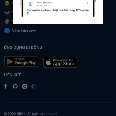
Viblo Learning
Viblo Partner
Viblo Battle
Viblo Interview
ỨNG DỤNG DI ĐỘNG
LIÊN KẾT
© 2026
Viblo
. All rights reserved.