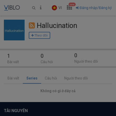
new
VI
Đăng nhập/Đăng ký
Hallucination
Theo dõi
0
1
0
Người theo dõi
Bài viết
Câu hỏi
Bài viết
Series
Câu hỏi
Người theo dõi
Không có gì ở đây cả
TÀI NGUYÊN