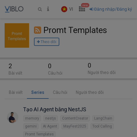
new
VI
Đăng nhập/Đăng ký
Promt Templates
Theo dõi
0
2
0
Người theo dõi
Bài viết
Câu hỏi
Bài viết
Series
Câu hỏi
Người theo dõi
Tạo AI Agent bằng NestJS
memory
nestjs
ContentCreator
LangChain
gemini
AI Agent
MayFest2025
Tool Calling
Promt Templates