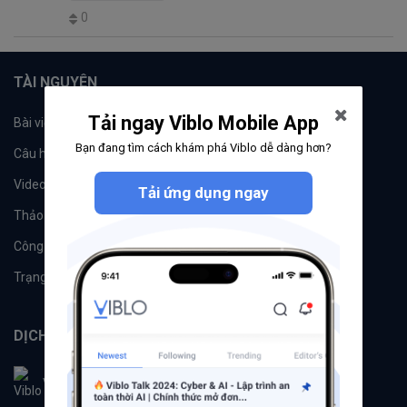
0
TÀI NGUYÊN
Tải ngay Viblo Mobile App
Bài viết
Tổ chức
Bạn đang tìm cách khám phá Viblo dễ dàng hơn?
Câu hỏi
Tags
Videos
Tác giả
Tải ứng dụng ngay
Thảo luận
Đề xuất hệ thống
Công cụ
Machine Learning
Trạng thái hệ thống
DỊCH VỤ
Viblo