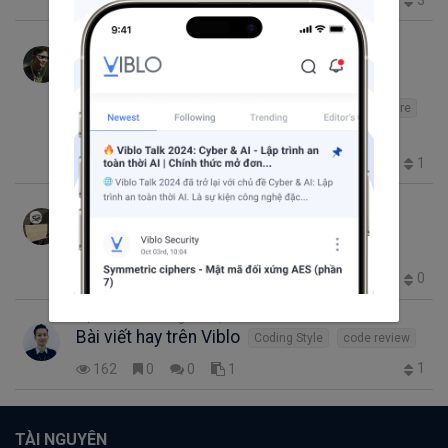
178
2
0
3
Adam
thg 5 3, 2019 6:08 CH
CHINH PHỤC CÁC TRANG WEB VỀ THUẬT
TOÁN
code review
JavaScript
Clean Code
Data Structure
Algorithm
1
586
2
0
4
duong dang
thg 2 9, 2018 1:20 CH
Code review - How to make it awesome
Coding
code review
0
111
1
0
2
Trịnh Đức Toàn
thg 11 28, 2017 10:36 SA
Bài viết hay trên Viblo
Coding Style
code review
1
162
0
0
1
TÀI NGUYÊN