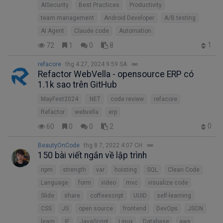
AISecurity
Best Practices
Productivity
team management
Android Developer
A/B testing
AI Agent
Claude code
Automation
1
72
1
0
8
refacore
thg 4 27, 2024 9:59 SA
Refactor WebVella - opensource ERP có
1.1k sao trên GitHub
MayFest2024
.NET
code review
refacore
Refactor
webvella
erp
0
60
0
0
2
BeautyOnCode
thg 8 7, 2022 4:07 CH
150 bài viết ngắn về lập trình
npm
strength
var
hoisting
SQL
Clean Code
Language
form
video
mvc
visualize code
Slide
share
coffeescript
UUID
self-learning
CSS
JS
open source
frontend
DevOps
JSON
learn
IE
JavaScript
Linux
Database
aws