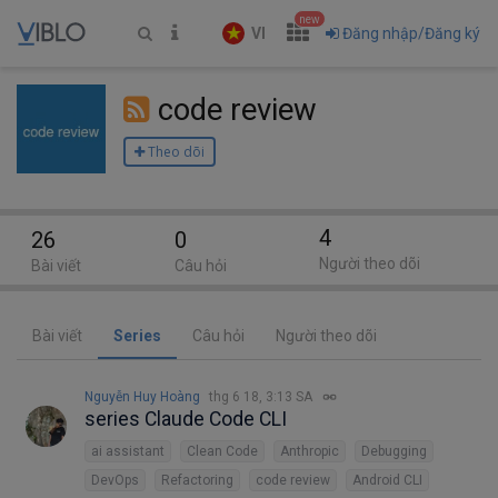
new
VI
Đăng nhập/Đăng ký
code review
Theo dõi
4
26
0
Người theo dõi
Bài viết
Câu hỏi
Bài viết
Series
Câu hỏi
Người theo dõi
Nguyễn Huy Hoàng
thg 6 18, 3:13 SA
series Claude Code CLI
ai assistant
Clean Code
Anthropic
Debugging
DevOps
Refactoring
code review
Android CLI