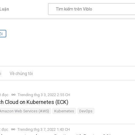
Luận
õi
i
Về chúng tôi
t đọc
Trending thg 3 3, 2022 2:55 CH
ch Cloud on Kubernetes (ECK)
Amazon Web Services (AWS)
Kubernetes
DevOps
t đọc
Trending thg 3 7, 2022 1:43 CH