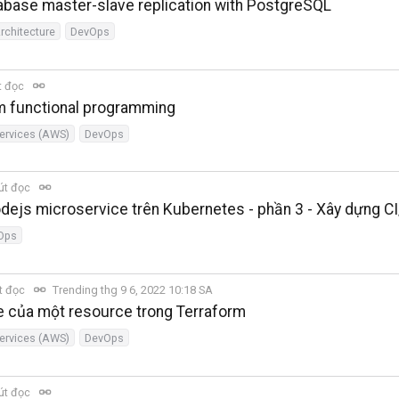
abase master-slave replication with PostgreSQL
rchitecture
DevOps
t đọc
rm functional programming
rvices (AWS)
DevOps
út đọc
odejs microservice trên Kubernetes - phần 3 - Xây dựng C
Ops
t đọc
Trending thg 9 6, 2022 10:18 SA
cle của một resource trong Terraform
rvices (AWS)
DevOps
út đọc