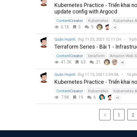
Kubernetes Practice - Triển khai n
update config with Argocd
ContentCreator
Kubernetes
Kubernetes A
6.1K
5
9
+2
Quân Huỳnh
thg 11 25, 2021 12:11 CH
9 ph
Terraform Series - Bài 1 - Infrast
ContentCreator
terraform
Amazon Web Se
41.3K
63
21
+8
Quân Huỳnh
thg 11 15, 2021 2:39 SA
10 ph
Kubernetes Practice - Triển khai n
ContentCreator
Kubernetes
Kubernetes A
7.9K
19
6
+3
1
2