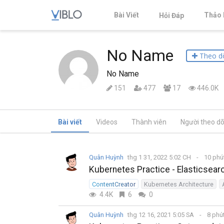
Bài Viết
Thảo 
Hỏi Đáp
No Name
Theo d
No Name
151
477
17
446.0K
Bài viết
Videos
Thành viên
Người theo dõ
Quân Huỳnh
thg 1 31, 2022 5:02 CH
10 phú
Kubernetes Practice - Elasticsear
ContentCreator
Kubernetes Architecture
4.4K
6
0
Quân Huỳnh
thg 12 16, 2021 5:05 SA
8 phú