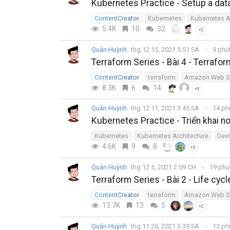
Kubernetes Practice - Setup a dat
ContentCreator
Kubernetes
Kubernetes A
5.4K
10
32
+2
Quân Huỳnh
thg 12 15, 2021 5:51 SA
9 phú
Terraform Series - Bài 4 - Terrafo
ContentCreator
terraform
Amazon Web Se
8.3K
6
14
+3
Quân Huỳnh
thg 12 11, 2021 3:45 SA
14 ph
Kubernetes Practice - Triển khai n
Kubernetes
Kubernetes Architecture
Dev
4.6K
9
8
+3
Quân Huỳnh
thg 12 5, 2021 2:09 CH
19 phú
Terraform Series - Bài 2 - Life cy
ContentCreator
terraform
Amazon Web Se
13.7K
13
5
+2
Quân Huỳnh
thg 11 26, 2021 3:39 SA
13 ph