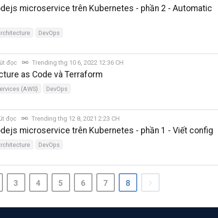
odejs microservice trên Kubernetes - phần 2 - Automatic
rchitecture
DevOps
út đọc
Trending thg 10 6, 2022 12:36 CH
ructure as Code và Terraform
rvices (AWS)
DevOps
út đọc
Trending thg 12 8, 2021 2:23 CH
odejs microservice trên Kubernetes - phần 1 - Viết config
rchitecture
DevOps
3
4
5
6
7
8