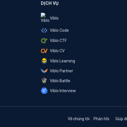
DỊCH VỤ
Viblo
Viblo Code
Viblo CTF
Viblo CV
Viblo Learning
Viblo Partner
Viblo Battle
Viblo Interview
Về chúng tôi
Phản hồi
Giúp đ