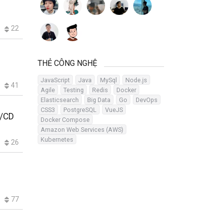
22
THẺ CÔNG NGHỆ
JavaScript
Java
MySql
Node.js
41
Agile
Testing
Redis
Docker
Elasticsearch
Big Data
Go
DevOps
CSS3
PostgreSQL
VueJS
I/CD
Docker Compose
Amazon Web Services (AWS)
Kubernetes
26
77