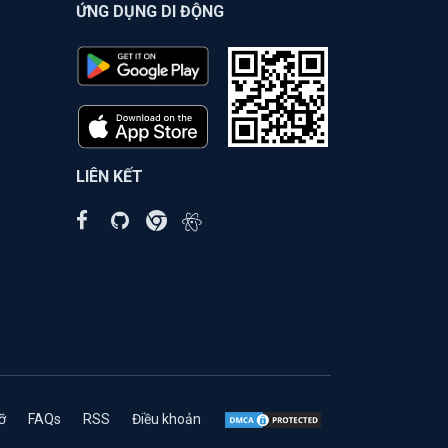
ỨNG DỤNG DI ĐỘNG
LIÊN KẾT
ỡ
FAQs
RSS
Điều khoản