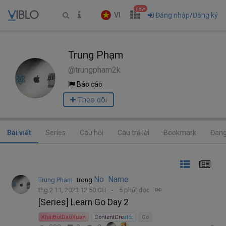
new
VI
Đăng nhập/Đăng ký
Trung Phạm
@trungpham2k
Báo cáo
Theo dõi
Bài viết
Series
Câu hỏi
Câu trả lời
Bookmark
Đang
No Name
Trung Phạm
trong
thg 2 11, 2023 12:50 CH
5 phút đọc
[Series] Learn Go Day 2
KhaiButDauXuan
ContentCreator
Go