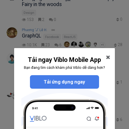
Fairy in the woods
Design
0
153
2
0
Phương 'J' Lê H.
GraphQL
Facebook
ReactJS
28
10.1K
23
6
+1
Takuma BraveJohnny Miyake
Tải ngay Viblo Mobile App
Zabbix を使ったサーバー監視 (2) - Nginx
の監視
Bạn đang tìm cách khám phá Viblo dễ dàng hơn?
Server
Infrastructure
Zabbix
Tải ứng dụng ngay
1
3.9K
1
0
Tran Duc Thang
Kết nối số ticket có trong tên Commit trên
Github với Redmine
GitHub
Redmine
Asana
Chrome Extension
6
1.4K
10
2