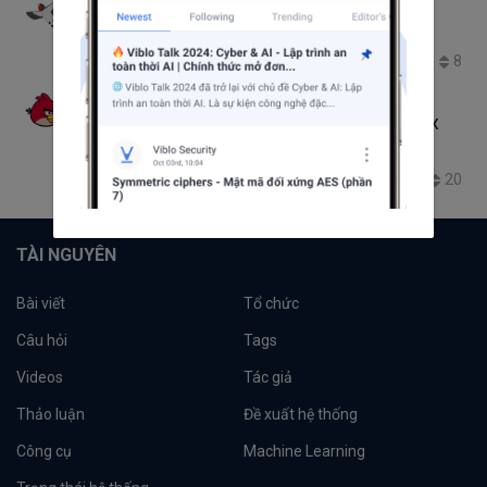
Tran Duc Thang
Chatwork SDK for PHP
PHP
Composer
8
1.4K
12
1
Cùi Bắp
Layer 4 vs Layer 7 Load Balancing on Linux
Linux
Apache
CentOS
Ubuntu
20
10.6K
34
1
TÀI NGUYÊN
Bài viết
Tổ chức
Câu hỏi
Tags
Videos
Tác giả
Thảo luận
Đề xuất hệ thống
Công cụ
Machine Learning