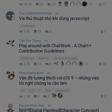
57
18.3K
52
23
9+
Thạo hihihihihihihihihihi
Vài thủ thuật nhỏ khi dùng javascript
JavaScript
8
1.0K
19
0
Tran Duc Thang
Play around with ChatWork - A Chat++
Contribution Guidelines
JavaScript
chatwork
Chrome Extension
34
2.7K
24
8
+1
Phan Hoang Minh
Vấn đề tương thích với iOS 9 – những việc
tôi nghĩ chúng ta cần làm
iOS
C++
C
Swift
Objective-C
2
1.2K
5
2
Nguyen Khac Hieu
[WIP][Digital Painting][Character Concept]