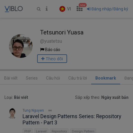
new
VI
Đăng nhập/Đăng ký
Tetsunori Yuasa
@yuatetsu
Báo cáo
Theo dõi
Bài viết
Series
Câu hỏi
Câu trả lời
Bookmark
Đang
Loại:
Bài viết
Sắp xếp theo:
Ngày xuất bản
Tung Nguyen
Laravel Design Patterns Series: Repository
Pattern - Part 3
PHP
Laravel
Repository
Design Pattern