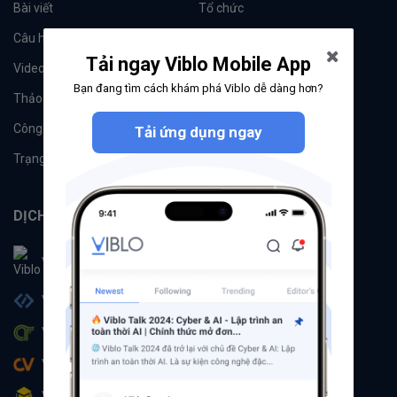
Bài viết
Tổ chức
Câu hỏi
Tags
Tải ngay Viblo Mobile App
Videos
Tác giả
Bạn đang tìm cách khám phá Viblo dễ dàng hơn?
Thảo luận
Đề xuất hệ thống
Công cụ
Machine Learning
Tải ứng dụng ngay
Trạng thái hệ thống
DỊCH VỤ
Viblo
Viblo Code
Viblo CTF
Viblo CV
Viblo Learning