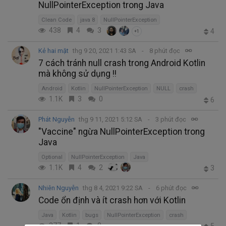
NullPointerException trong Java
Clean Code
java 8
NullPointerException
438
4
3
4
+1
Kẻ hai mặt
thg 9 20, 2021 1:43 SA
8 phút đọc
7 cách tránh null crash trong Android Kotlin
mà không sử dụng !!
Android
Kotlin
NullPointerException
NULL
crash
1.1K
3
0
6
Phát Nguyễn
thg 9 11, 2021 5:12 SA
3 phút đọc
"Vaccine" ngừa NullPointerException trong
Java
Optional
NullPointerException
Java
1.1K
4
2
3
Nhiên Nguyễn
thg 8 4, 2021 9:22 SA
6 phút đọc
Code ổn định và ít crash hơn với Kotlin
Java
Kotlin
bugs
NullPointerException
crash
377
1
0