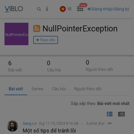
new
VI
Đăng nhập/Đăng ký
NullPointerException
Theo dõi
0
6
0
Người theo dõi
Bài viết
Câu hỏi
Bài viết
Series
Câu hỏi
Người theo dõi
Sắp xếp theo:
Bài viết mới nhất
Sang Le
thg 11 15, 2024 8:16 SA
6 phút đọc
Một số tips để tránh lỗi