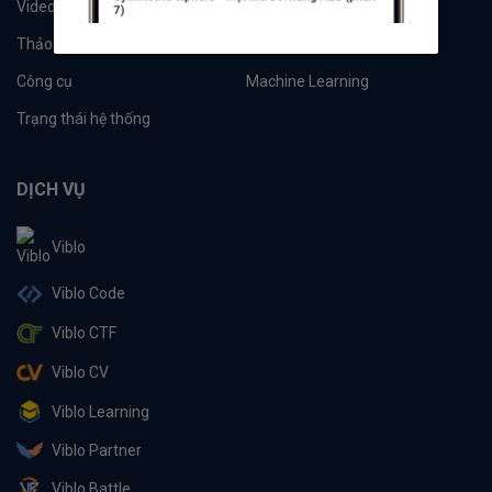
Videos
Tác giả
Thảo luận
Đề xuất hệ thống
Công cụ
Machine Learning
Trạng thái hệ thống
DỊCH VỤ
Viblo
Viblo Code
Viblo CTF
Viblo CV
Viblo Learning
Viblo Partner
Viblo Battle