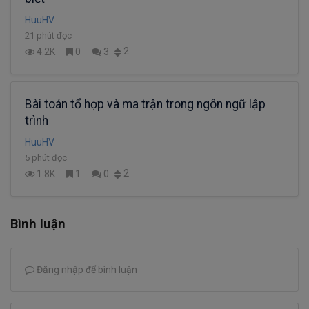
HuuHV
21 phút đọc
2
4.2K
0
3
Bài toán tổ hợp và ma trận trong ngôn ngữ lập
trình
HuuHV
5 phút đọc
2
1.8K
1
0
Bình luận
Đăng nhập để bình luận