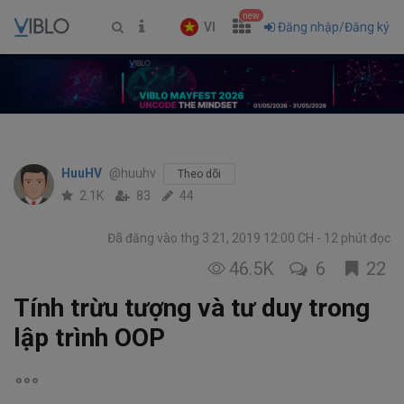
new
VI
Đăng nhập/Đăng ký
HuuHV
@huuhv
Theo dõi
2.1K
83
44
Đã đăng vào thg 3 21, 2019 12:00 CH
12 phút đọc
46.5K
6
22
Tính trừu tượng và tư duy trong
lập trình OOP