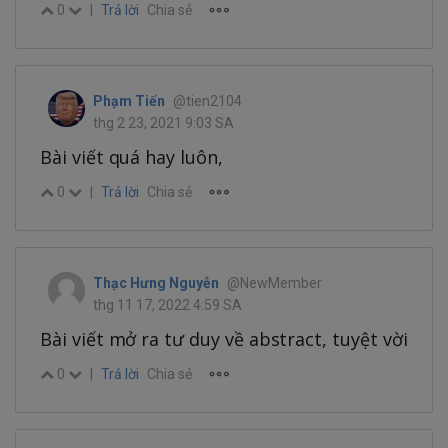
0
|
Trả lời
Chia sẻ
Phạm Tiến
@tien2104
thg 2 23, 2021 9:03 SA
Bài viết quá hay luôn,
0
|
Trả lời
Chia sẻ
Thạc Hưng Nguyễn
@NewMember
thg 11 17, 2022 4:59 SA
Bài viết mở ra tư duy về abstract, tuyệt vời
0
|
Trả lời
Chia sẻ