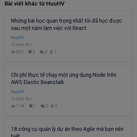
Bài viết khác từ HuuHV
Những bài học quan trọng nhất tôi đã học được
sau một năm làm việc với React
HuuHV
13 phút đọc
7
853
2
0
Chi phí thực tế chạy một ứng dụng Node trên
AWS Elastic Beanstalk
HuuHV
12 phút đọc
2
1.1K
1
0
18 công cụ quản lý dự án theo Agile mà bạn nên
biết