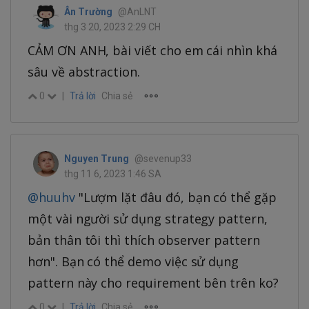
Ân Trường
@AnLNT
thg 3 20, 2023 2:29 CH
CẢM ƠN ANH, bài viết cho em cái nhìn khá
sâu về abstraction.
0
|
Trả lời
Chia sẻ
Nguyen Trung
@sevenup33
thg 11 6, 2023 1:46 SA
@huuhv
"Lượm lặt đâu đó, bạn có thể gặp
một vài người sử dụng strategy pattern,
bản thân tôi thì thích observer pattern
hơn". Bạn có thể demo việc sử dụng
pattern này cho requirement bên trên ko?
0
|
Trả lời
Chia sẻ