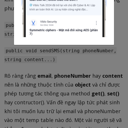
phương thức sau:
public void sendEmail(string email,
string content...)
public void sendSMS(string phoneNumber,
string content...)
Rõ ràng rằng
email
,
phoneNumber
hay
content
nên là những thuộc tính của
object
và chỉ được
phép tương tác thông qua method
get()
,
set()
hay contructor(). Vấn đề ngay lập tức phát sinh
khi tôi muốn lưu trữ lại email và phoneNumber
vào một temp table nào đó. Một vài người sẽ vã