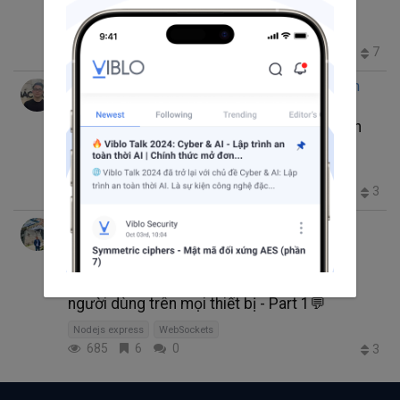
Redis
System Design
apache kafka
WebSockets
microservices
307
5
5
7
+1
Sun* AI Research Team
Nguyen Toan Thinh
trong
thg 12 1, 2024 10:30 SA
21 phút đọc
Sơ lược về Azure OpenAI Realtime và cách
sử dụng nó
ContentCreator
azure
LLM
OpenAI
WebSockets
523
3
0
3
NGUYỄN ANH TUẤN
thg 4 28, 2023 9:30 SA
4 phút đọc
📱Ứng dụng trò chuyện đa nền tảng với
Nodejs Express và WebSockets: Kết nối
người dùng trên mọi thiết bị - Part 1💬
Nodejs express
WebSockets
685
6
0
3