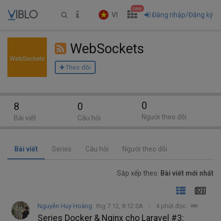
new
VI
Đăng nhập/Đăng ký
WebSockets
Theo dõi
0
8
0
Người theo dõi
Bài viết
Câu hỏi
Bài viết
Series
Câu hỏi
Người theo dõi
Sắp xếp theo:
Bài viết mới nhất
Nguyễn Huy Hoàng
thg 7 12, 8:12 SA
4 phút đọc
Series Docker & Nginx cho Laravel #3: