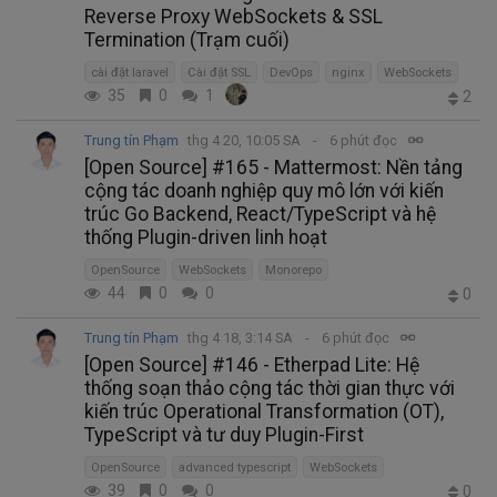
Reverse Proxy WebSockets & SSL
Termination (Trạm cuối)
cài đặt laravel
Cài đặt SSL
DevOps
nginx
WebSockets
35
0
1
2
Trung tín Phạm
thg 4 20, 10:05 SA
6 phút đọc
[Open Source] #165 - Mattermost: Nền tảng
cộng tác doanh nghiệp quy mô lớn với kiến
trúc Go Backend, React/TypeScript và hệ
thống Plugin-driven linh hoạt
OpenSource
WebSockets
Monorepo
44
0
0
0
Trung tín Phạm
thg 4 18, 3:14 SA
6 phút đọc
[Open Source] #146 - Etherpad Lite: Hệ
thống soạn thảo cộng tác thời gian thực với
kiến trúc Operational Transformation (OT),
TypeScript và tư duy Plugin-First
OpenSource
advanced typescript
WebSockets
39
0
0
0