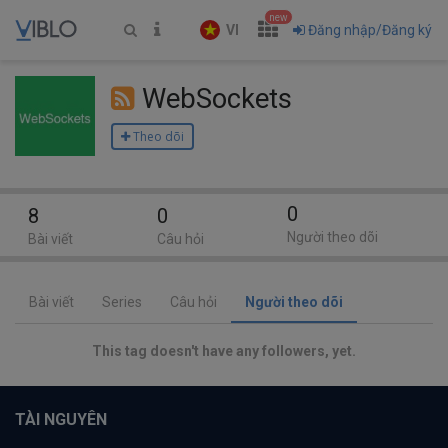
new
VI
Đăng nhập/Đăng ký
WebSockets
Theo dõi
0
8
0
Người theo dõi
Bài viết
Câu hỏi
Bài viết
Series
Câu hỏi
Người theo dõi
This tag doesn't have any followers, yet.
TÀI NGUYÊN