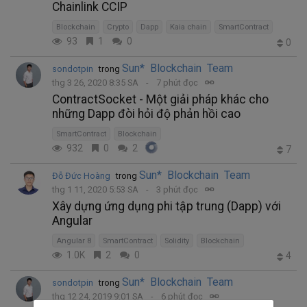
Chainlink CCIP
Blockchain
Crypto
Dapp
Kaia chain
SmartContract
93
1
0
0
Sun* Blockchain Team
sondotpin
trong
thg 3 26, 2020 8:35 SA
7 phút đọc
ContractSocket - Một giải pháp khác cho
những Dapp đòi hỏi độ phản hồi cao
SmartContract
Blockchain
932
0
2
7
Sun* Blockchain Team
Đỗ Đức Hoàng
trong
thg 1 11, 2020 5:53 SA
3 phút đọc
Xây dựng ứng dụng phi tập trung (Dapp) với
Angular
Angular 8
SmartContract
Solidity
Blockchain
1.0K
2
0
4
Sun* Blockchain Team
sondotpin
trong
thg 12 24, 2019 9:01 SA
6 phút đọc