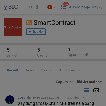
new
VI
Đăng nhập/Đăng ký
SmartContract
Theo dõi
1
5
5
Người theo dõi
Bài viết
Câu hỏi
Bài viết
Series
Câu hỏi
Người theo dõi
Sắp xếp theo:
Bài viết mới nhất
LOTC
thg 10 16, 2025 2:20 CH
4 phút đọc
Xây dựng Cross-Chain NFT trên Kaia bằng