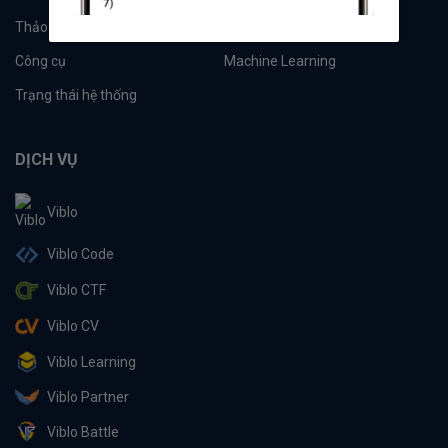
Thảo luận
Đề xuất hệ thống
Công cụ
Machine Learning
Trạng thái hệ thống
DỊCH VỤ
Viblo
Viblo Code
Viblo CTF
Viblo CV
Viblo Learning
Viblo Partner
Viblo Battle