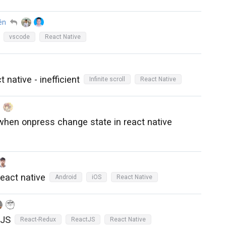
ên
vscode
React Native
ct native - inefficient
Infinite scroll
React Native
 when onpress change state in react native
eact native
Android
iOS
React Native
 JS
React-Redux
ReactJS
React Native