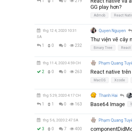
React native và a
1
1
0
219
GG play hơn?
Admob
React Nati
thg 12 4, 2020 10:31
Quyen Nguyen
SA
Thư viện vẽ cây n
0
1
0
232
Binary Tree
React 
thg 11 4, 2020 4:59 CH
Phạm Quang Tuy
React native trê
0
2
0
263
MacOS
Xcode
thg 5 29, 2020 4:17 CH
Thanh Hai
Base64 Image
1
1
0
163
thg 5 6, 2020 2:47 SA
Phạm Quang Tuy
componentDidMo
0
3
7
400