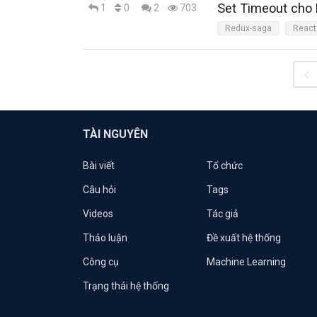
Set Timeout cho 
0
1
2
703
Redux-saga
React
TÀI NGUYÊN
Bài viết
Tổ chức
Câu hỏi
Tags
Videos
Tác giả
Thảo luận
Đề xuất hệ thống
Công cụ
Machine Learning
Trạng thái hệ thống