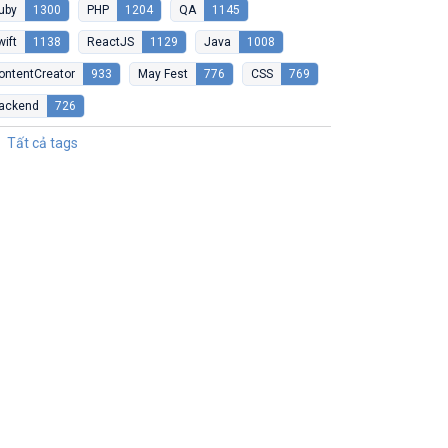
uby
1300
PHP
1204
QA
1145
wift
1138
ReactJS
1129
Java
1008
ontentCreator
933
May Fest
776
CSS
769
ackend
726
Tất cả tags