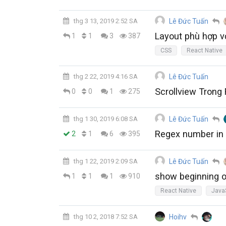
thg 3 13, 2019 2:52 SA
Lê Đức Tuấn
Layout phù hợp v
1
1
3
387
CSS
React Native
thg 2 22, 2019 4:16 SA
Lê Đức Tuấn
Scrollview Trong
0
0
1
275
thg 1 30, 2019 6:08 SA
Lê Đức Tuấn
Regex number in 
1
2
6
395
thg 1 22, 2019 2:09 SA
Lê Đức Tuấn
show beginning of
1
1
1
910
React Native
JavaS
thg 10 2, 2018 7:52 SA
Hoihv