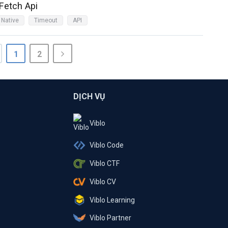
Fetch Api
 Native
Timeout
API
1
2
DỊCH VỤ
Viblo
Viblo Code
Viblo CTF
Viblo CV
Viblo Learning
Viblo Partner