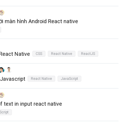
ới màn hình Android React native
 React Native
CSS
React Native
ReactJS
Javascript
React Native
JavaScript
 text in input react native
cript