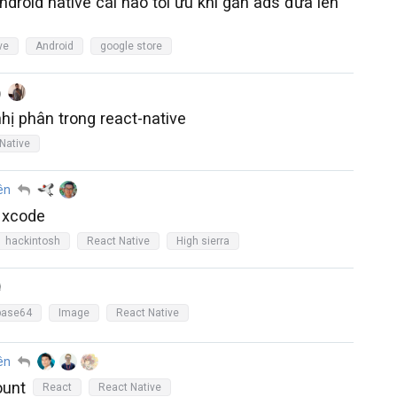
ndroid native cái nào tối ưu khi gắn ads đưa lên
ve
Android
google store
hị phân trong react-native
Native
ên
n xcode
hackintosh
React Native
High sierra
base64
Image
React Native
ên
unt
React
React Native