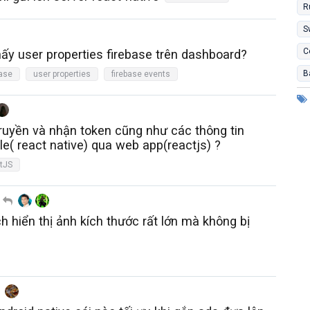
R
S
C
ấy user properties firebase trên dashboard?
B
base
user properties
firebase events
ruyền và nhận token cũng như các thông tin
e( react native) qua web app(reactjs) ?
tJS
h hiển thị ảnh kích thước rất lớn mà không bị