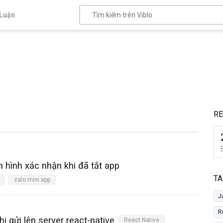
Luận
RE
 hình xác nhận khi đã tắt app
TA
zalo mini app
J
R
hi gửi lên server react-native
React Native