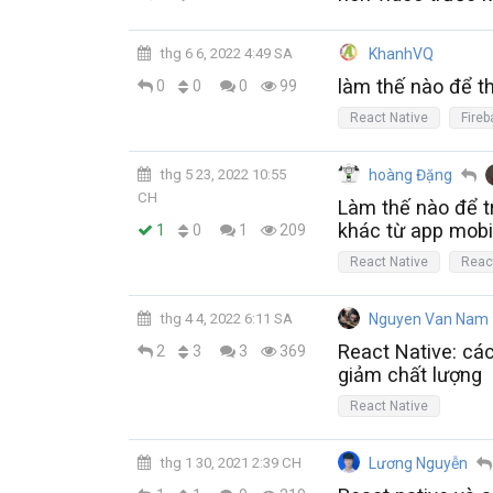
thg 6 6, 2022 4:49 SA
KhanhVQ
làm thế nào để th
0
0
0
99
React Native
Fire
thg 5 23, 2022 10:55
hoàng Đặng
CH
Làm thế nào để t
khác từ app mobil
0
1
1
209
React Native
Reac
thg 4 4, 2022 6:11 SA
Nguyen Van Nam
React Native: các
3
2
3
369
giảm chất lượng
React Native
thg 1 30, 2021 2:39 CH
Lương Nguyễn