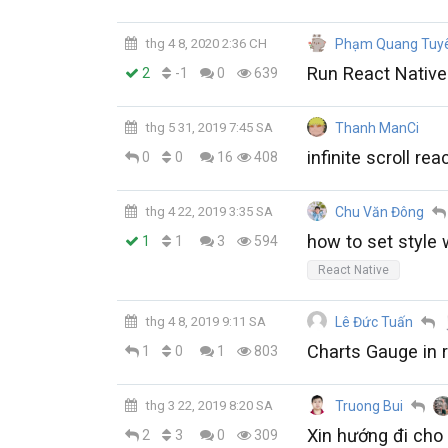
thg 4 8, 2020 2:36 CH
Phạm Quang Tuy
Run React Native
-1
2
0
639
thg 5 31, 2019 7:45 SA
Thanh ManCi
infinite scroll rea
0
0
16
408
thg 4 22, 2019 3:35 SA
Chu Văn Đông
how to set style
1
1
3
594
React Native
thg 4 8, 2019 9:11 SA
Lê Đức Tuấn
Charts Gauge in r
0
1
1
803
thg 3 22, 2019 8:20 SA
Truong Bui
Xin hướng đi cho
3
2
0
309