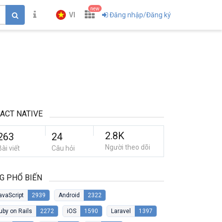
new
VI
Đăng nhập/Đăng ký
ACT NATIVE
2.8K
263
24
Người theo dõi
Bài viết
Câu hỏi
G PHỔ BIẾN
avaScript
2939
Android
2322
uby on Rails
2272
iOS
1590
Laravel
1397