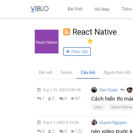
Bài Viết
Thảo 
Hỏi Đáp
React Native
Theo dõi
Bài viết
Series
Câu hỏi
Người theo dõi
thg 1 23, 2025 9:43 SA
Viet Quan
Cách hiển thị màn
0
1
0
87
ionic
React Native
thg 6 7, 2022 3:19 SA
Quyen Nguyen
nén video trước k
2
0
0
122