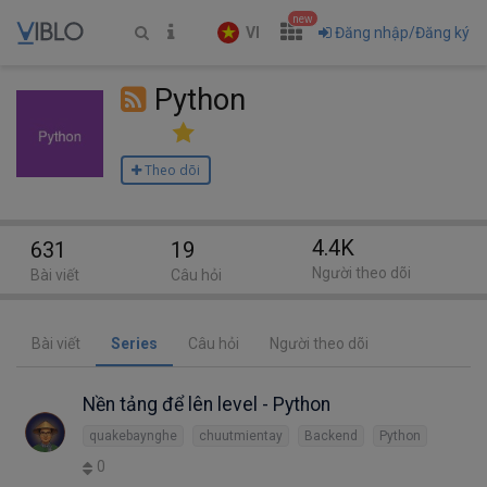
new
VI
Đăng nhập/Đăng ký
Python
Theo dõi
4.4K
631
19
Người theo dõi
Bài viết
Câu hỏi
Bài viết
Series
Câu hỏi
Người theo dõi
Nền tảng để lên level - Python
quakebaynghe
chuutmientay
Backend
Python
0