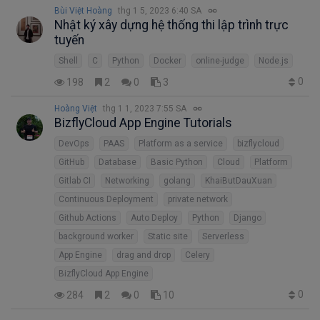
Bùi Việt Hoàng
thg 1 5, 2023 6:40 SA
Nhật ký xây dựng hệ thống thi lập trình trực
tuyến
Shell
C
Python
Docker
online-judge
Node.js
0
198
2
0
3
Hoàng Việt
thg 1 1, 2023 7:55 SA
BizflyCloud App Engine Tutorials
DevOps
PAAS
Platform as a service
bizflycloud
GitHub
Database
Basic Python
Cloud
Platform
Gitlab CI
Networking
golang
KhaiButDauXuan
Continuous Deployment
private network
Github Actions
Auto Deploy
Python
Django
background worker
Static site
Serverless
App Engine
drag and drop
Celery
BizflyCloud App Engine
0
284
2
0
10