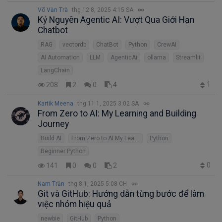
Võ Văn Trà
thg 12 8, 2025 4:15 SA
Kỷ Nguyên Agentic AI: Vượt Qua Giới Hạn
Chatbot
RAG
vectordb
ChatBot
Python
CrewAI
AI Automation
LLM
AgenticAi
ollama
Streamlit
LangChain
1
208
2
0
4
Kartik Meena
thg 11 1, 2025 3:02 SA
From Zero to AI: My Learning and Building
Journey
Build AI
From Zero to AI My Learning and Building Journey
Python
Beginner Python
0
141
0
0
2
Nam Trần
thg 8 1, 2025 5:08 CH
Git và GitHub: Hướng dẫn từng bước để làm
việc nhóm hiệu quả
newbie
GitHub
Python