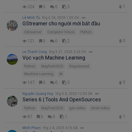
1
324
5
0
3
Lê Minh Tú
thg 6 18, 2025 1:05 CH
GStreamer cho người mới bắt đầu
GStreamer
Computer Vision
Python
0
121
0
0
2
Le Thanh Cong
thg 5 21, 2025 3:23 CH
Vọc vạch Machine Learning
Python
MayFest2025
Regularized
Machine Learning
AI
0
147
0
0
3
Nguyễn Quang Huy
thg 5 8, 2025 12:53 SA
Series 6 | Tools And OpenSources
Python
MayFest2025
gen video
short video
1
87
0
0
1
Minh Pham
thg 2 4, 2025 4:16 SA