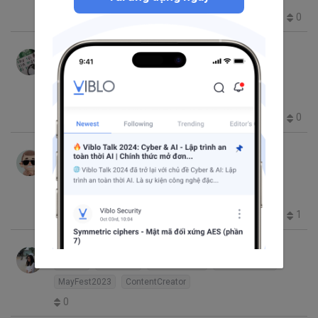
0
113
1
0
0
Nguyễn Quang Huy
thg 7 8, 2024 12:34 CH
Series 5 | Others
Linux
VPS
Cache
Python
Memcached
download
youtube
Blockchain
Bitcoin
0
44
0
0
3
John
thg 6 18, 2023 1:49 CH
FastAPI - Một framework nhỏ và tuyệt vời
dành cho BE python
FastAPI
Pyenv
Python
MayFest2023
1
317
2
0
1
Xác suất thống kê với Python
Python
statistics
data science
data visualize
MayFest2023
ContentCreator
0