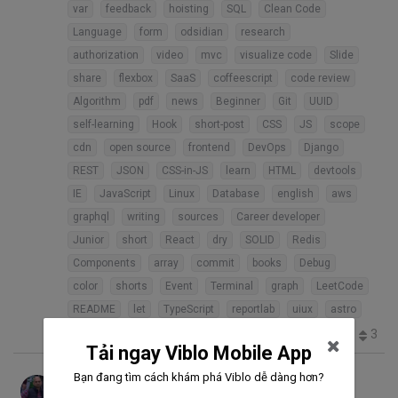
var
feedback
hoisting
SQL
Clean Code
Language
form
odsidian
research
authorization
video
mvc
visualize code
Slide
share
flexbox
SaaS
coffeescript
code review
Algorithm
pdf
news
Beginner
Git
UUID
self-learning
Hook
short-post
CSS
JS
scope
cdn
open source
frontend
DevOps
Django
REST
JSON
CSS-in-JS
learn
HTML
devtools
IE
JavaScript
Linux
Database
english
aws
graphql
writing
sources
Career developer
Junior
short
React
dry
SOLID
Redis
Components
array
commit
books
Debug
color
shorts
Event
Terminal
graph
LeetCode
README
let
TypeScript
reportlab
uiux
astro
3
428
13
0
28
Tải ngay Viblo Mobile App
Chu Xuan Thang
thg 3 1, 2021 2:18 SA
Bạn đang tìm cách khám phá Viblo dễ dàng hơn?
JavaScript "cơ bản"