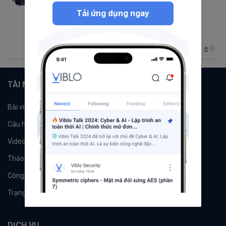
closures
hoisting
Execution Contexts
Tải ứng dụng ngay
Syntax Parsers
Lexical Environments
hoist
Happy New Year
JavaScript
0
266
2
0
3
TÀI NGUYÊN
Bài viết
Tổ chức
Câu hỏi
Tags
Videos
Tác giả
Thảo luận
Đề xuất hệ thống
Công cụ
Machine Learning
Trạng thái hệ thống
DỊCH VỤ