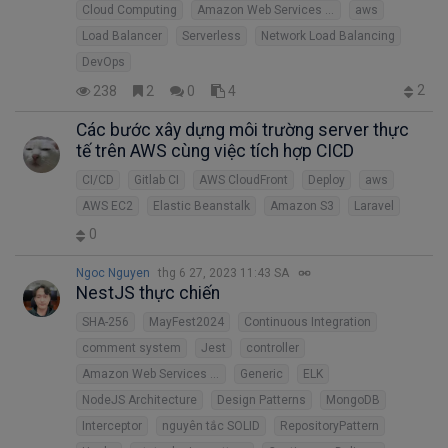
Cloud Computing
Amazon Web Services (AWS)
aws
Load Balancer
Serverless
Network Load Balancing
DevOps
2
238
2
0
4
Các bước xây dựng môi trường server thực
tế trên AWS cùng việc tích hợp CICD
CI/CD
Gitlab CI
AWS CloudFront
Deploy
aws
AWS EC2
Elastic Beanstalk
Amazon S3
Laravel
0
Ngoc Nguyen
thg 6 27, 2023 11:43 SA
NestJS thực chiến
SHA-256
MayFest2024
Continuous Integration
comment system
Jest
controller
Amazon Web Services (AWS)
Generic
ELK
NodeJS Architecture
Design Patterns
MongoDB
Interceptor
nguyên tắc SOLID
RepositoryPattern