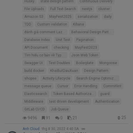
Husky
state design pattern
Continuous Delivery
File Uploads
Full Text Search
nestjs
cluster
Amazon S3
MayFest2025
serialization
daily
TDD
Custom validation
Kibana
đánh giá comment Lazada
Behavioral Design Pattern
Database Index
Unit Test
Pagination
API Document
checking
MayFest2023
Tìm hiểu cơ bản về TypeScript
Json Web Token
Swagger UI
Test Doubles
Boilerplate
Mongoose
build docker
KhaiButDauXuan
Design Pattern
shopee
Activity Lifecycle
Search Engine Optimization
message queue
Cursor
Error Handling
Commitlint
Elasticsearch
Token Based Authorization API
guard
Middleware
test driven development
Authentication
GitLab CI/CD
Job Queue
25
9496
91
0
21
Anh Cloud
thg 8 30, 2022 4:40 SA