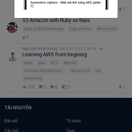
Amazon Web Services (AWS)
Cloud Computing
1
407
3
0
6
S3 Amazon with Ruby on Rails
Ruby on Rails Developer
Ruby on Rails
Amazon S3
0
Ngo Dinh Nhat Hoang
thg 9 20, 2019 1:38 CH
Learning AWS from begining
Rails
aws
EC2
AWS S3
Amazon Web Services (AWS)
Amazon S3
vpc
versioning
1
270
3
0
5
TÀI NGUYÊN
Bài viết
Tổ chức
Câu hỏi
Tags