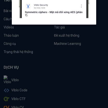
TÀI NGUYÊN
Bài viết
Tổ chức
Câu hỏi
Tags
Videos
Tác giả
Thảo luận
Đề xuất hệ thống
Công cụ
Machine Learning
Trạng thái hệ thống
DỊCH VỤ
Viblo
Viblo Code
Viblo CTF
Viblo CV