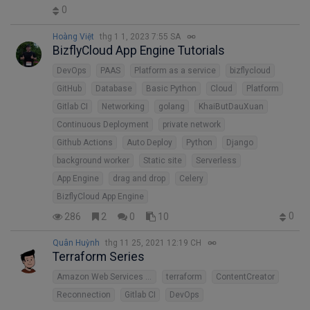
0
Hoàng Việt
thg 1 1, 2023 7:55 SA
BizflyCloud App Engine Tutorials
DevOps
PAAS
Platform as a service
bizflycloud
GitHub
Database
Basic Python
Cloud
Platform
Gitlab CI
Networking
golang
KhaiButDauXuan
Continuous Deployment
private network
Github Actions
Auto Deploy
Python
Django
background worker
Static site
Serverless
App Engine
drag and drop
Celery
BizflyCloud App Engine
0
286
2
0
10
Quân Huỳnh
thg 11 25, 2021 12:19 CH
Terraform Series
Amazon Web Services (AWS)
terraform
ContentCreator
Reconnection
Gitlab CI
DevOps