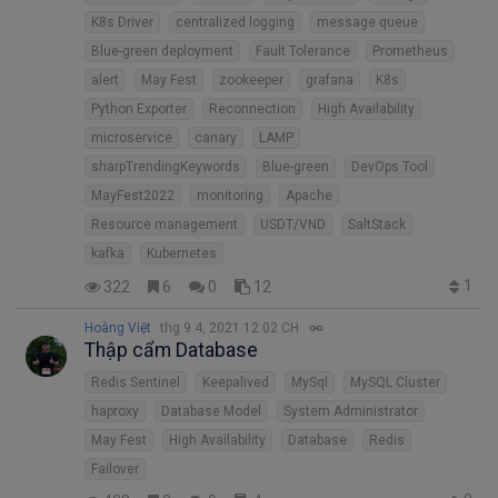
K8s Driver
centralized logging
message queue
Blue-green deployment
Fault Tolerance
Prometheus
alert
May Fest
zookeeper
grafana
K8s
Python Exporter
Reconnection
High Availability
microservice
canary
LAMP
sharpTrendingKeywords
Blue-green
DevOps Tool
MayFest2022
monitoring
Apache
Resource management
USDT/VND
SaltStack
kafka
Kubernetes
1
322
6
0
12
Hoàng Việt
thg 9 4, 2021 12:02 CH
Thập cẩm Database
Redis Sentinel
Keepalived
MySql
MySQL Cluster
haproxy
Database Model
System Administrator
May Fest
High Availability
Database
Redis
Failover