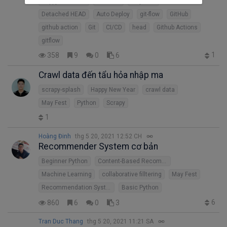
Happy New Year
workflow
May Fest
Detached HEAD
Auto Deploy
git-flow
GitHub
github action
Git
CI/CD
head
Github Actions
gitflow
1
358
9
0
6
Crawl data đến tẩu hỏa nhập ma
scrapy-splash
Happy New Year
crawl data
May Fest
Python
Scrapy
1
Hoàng Đinh
thg 5 20, 2021 12:52 CH
Recommender System cơ bản
Beginner Python
Content-Based Recommendation System
Machine Learning
collaborative filltering
May Fest
Recommendation System
Basic Python
6
860
6
0
3
Tran Duc Thang
thg 5 20, 2021 11:21 SA