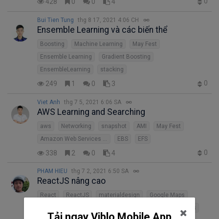
0
428
0
0
4
Bui Tien Tung
thg 8 17, 2021 4:06 CH
Ensemble Learning và các biến thể
Boosting
Machine Learning
May Fest
Ensemble Learning
Gradient Boosting
EnsembleLearning
stacking
0
249
1
0
3
Viet Anh
thg 7 5, 2021 6:06 SA
AWS Learning and Searching
aws
Networking
snapshot
AMI
May Fest
Amazon Web Services (AWS)
EBS
EFS
0
338
2
0
4
PHAM HIEU
thg 7 2, 2021 6:50 SA
ReactJS nâng cao
React
ReactJS
materialdesign
Google Maps
socket.io
I18n
context
Happy New Year
nextjs
Tải ngay Viblo Mobile App