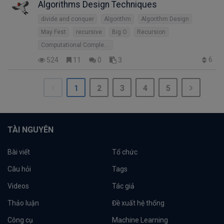
Algorithms Design Techniques
divide and conquer
Algorithm
Algorithm Design
May Fest
recursive
Big O
Recursion
Computational Complexity
6
524
11
0
3
1
2
3
4
5
TÀI NGUYÊN
Bài viết
Tổ chức
Câu hỏi
Tags
Videos
Tác giả
Thảo luận
Đề xuất hệ thống
Công cụ
Machine Learning