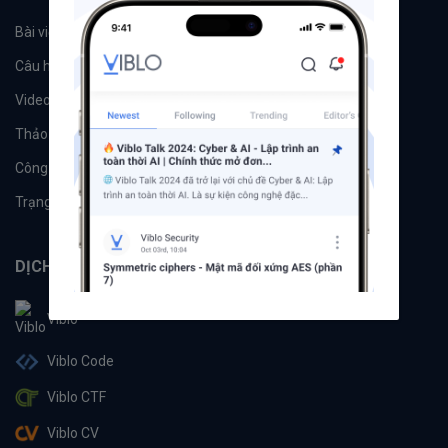
Bài viết
Tổ chức
Câu hỏi
Tags
Videos
Tác giả
Thảo luận
Đề xuất hệ thống
Công cụ
Machine Learning
Trạng thái hệ thống
DỊCH VỤ
Viblo
Viblo Code
Viblo CTF
Viblo CV