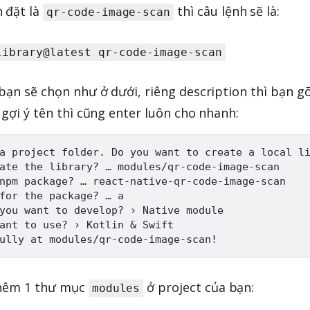
 đặt là
thì câu lệnh sẽ là:
qr-code-image-scan
library@latest qr-code-image-scan
 bạn sẽ chọn như ở dưới, riêng description thì bạn g
l gợi ý tên thì cũng enter luôn cho nhanh:
a project folder. Do you want to create a local li
ate the library? … modules/qr-code-image-scan

npm package? … react-native-qr-code-image-scan

for the package? … a

you want to develop? › Native module

ant to use? › Kotlin & Swift

thêm 1 thư mục
ở project của bạn:
modules