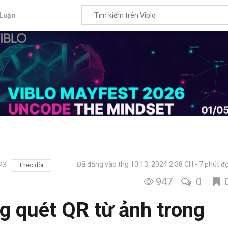
Luận
Đã đăng vào thg 10 13, 2024 2:38 CH
7 phút đ
23
Theo dõi
947
0
 quét QR từ ảnh trong