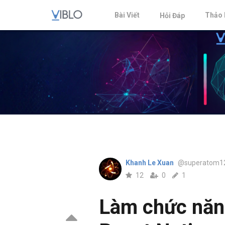
Bài Viết
Thảo 
Hỏi Đáp
Khanh Le Xuan
@superatom1
12
0
1
Làm chức năng