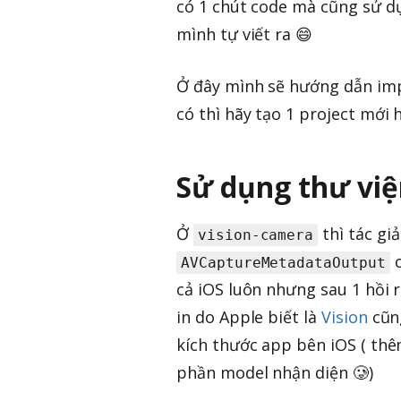
có 1 chút code mà cũng sử dụ
mình tự viết ra 😄
Ở đây mình sẽ hướng dẫn imp
có thì hãy tạo 1 project mớ
Sử dụng thư việ
Ở
thì tác gi
vision-camera
c
AVCaptureMetadataOutput
cả iOS luôn nhưng sau 1 hồi r
in do Apple biết là
Vision
cũn
kích thước app bên iOS ( thê
phần model nhận diện 🥲)