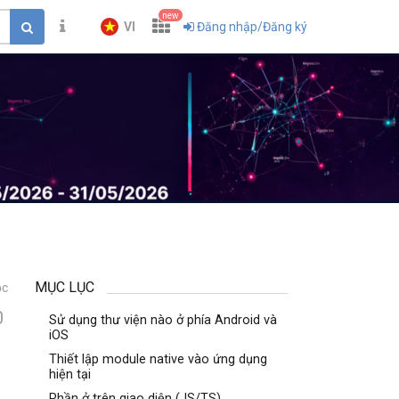
new
VI
Đăng nhập/Đăng ký
MỤC LỤC
ọc
0
Sử dụng thư viện nào ở phía Android và
iOS
Thiết lập module native vào ứng dụng
hiện tại
Phần ở trên giao diện (JS/TS)