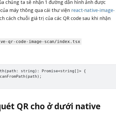
của chúng ta sẽ nhận 1 đường dẫn hình ảnh được
h của máy thông qua cái thư viện
react-native-image-
ch cách chuỗi giá trị của các QR code sau khi nhận
ive-qr-code-image-scan/index.tsx
th(path: string): Promise<string[]> {

canFromPath(path);

quét QR cho ở dưới native