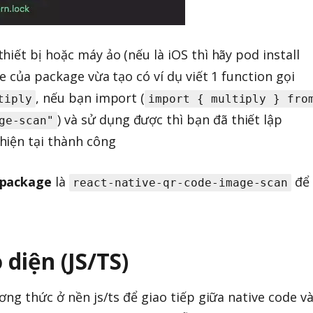
iết bị hoặc máy ảo (nếu là iOS thì hãy pod install
e của package vừa tạo có ví dụ viết 1 function gọi
, nếu bạn import (
tiply
import { multiply } fro
) và sử dụng được thì bạn đã thiết lập
ge-scan"
hiện tại thành công
 package
là
để
react-native-qr-code-image-scan
 diện (JS/TS)
ơng thức ở nền js/ts để giao tiếp giữa native code v