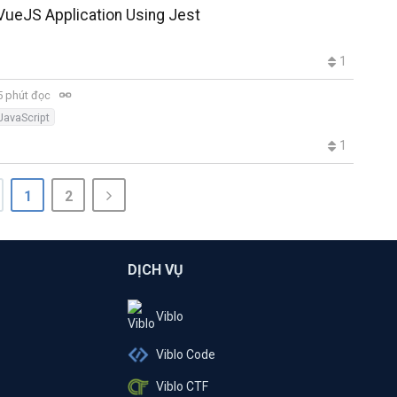
 VueJS Application Using Jest
1
 phút đọc
JavaScript
1
1
2
DỊCH VỤ
Viblo
Viblo Code
Viblo CTF