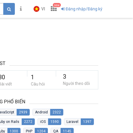
new
VI
Đăng nhập/Đăng ký
ST
3
30
1
Người theo dõi
Bài viết
Câu hỏi
G PHỔ BIẾN
avaScript
2939
Android
2322
uby on Rails
2272
iOS
1590
Laravel
1397
uby
1300
PHP
1204
QA
1145