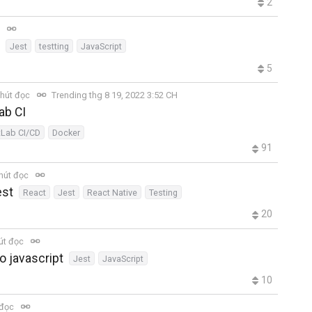
2
c
Jest
testting
JavaScript
5
hút đọc
Trending thg 8 19, 2022 3:52 CH
ab CI
tLab CI/CD
Docker
91
hút đọc
est
React
Jest
React Native
Testing
20
út đọc
ho javascript
Jest
JavaScript
10
 đọc