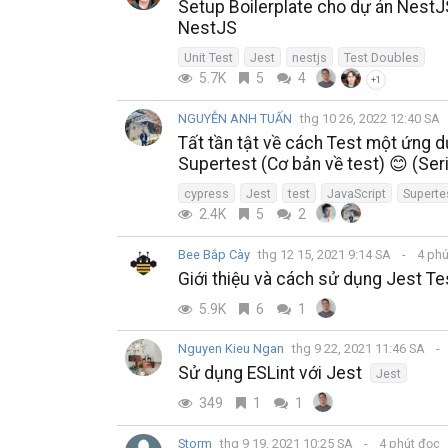
Setup Boilerplate cho dự án NestJS
NestJS
Unit Test
Jest
nestjs
Test Doubles
5.7K
5
4
+1
NGUYỄN ANH TUẤN
thg 10 26, 2022 12:40 SA
Tất tần tật về cách Test một ứng d
Supertest (Cơ bản về test) 😊 (Seri
cypress
Jest
test
JavaScript
Superte
2.4K
5
2
Bee Bắp Cày
thg 12 15, 2021 9:14 SA
4 phú
Giới thiệu và cách sử dụng Jest T
5.9K
6
1
Nguyen Kieu Ngan
thg 9 22, 2021 11:46 SA
Sử dụng ESLint với Jest
Jest
349
1
1
Storm
thg 9 19, 2021 10:25 SA
4 phút đọc