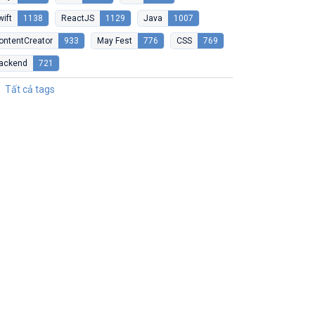
wift
1138
ReactJS
1129
Java
1007
ontentCreator
933
May Fest
776
CSS
769
ackend
721
Tất cả tags