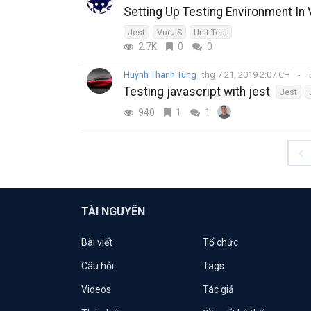
Setting Up Testing Environment In
Jest
VueJS
Unit Test
2.7K
0
0
Huỳnh Thanh Tùng
thg 7 21, 2019 2:07 CH
5
Testing javascript with jest
Jest
940
1
1
TÀI NGUYÊN
Bài viết
Tổ chức
Câu hỏi
Tags
Videos
Tác giả