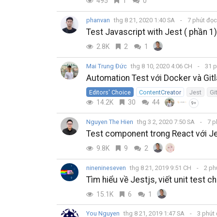
495
1
0
phanvan
thg 8 21, 2020 1:40 SA
7 phút đọ
Test Javascript with Jest ( phần 1)
2.8K
2
1
Mai Trung Đức
thg 8 10, 2020 4:06 CH
31 p
Automation Test với Docker và Gitl
Editors' Choice
ContentCreator
Jest
Gi
14.2K
30
44
9+
Nguyen The Hien
thg 3 2, 2020 7:50 SA
7 p
Test component trong React với J
9.8K
9
2
ninenineseven
thg 8 21, 2019 9:51 CH
2 ph
Tìm hiểu về Jestjs, viết unit test c
15.1K
6
1
You Nguyen
thg 8 21, 2019 1:47 SA
3 phút