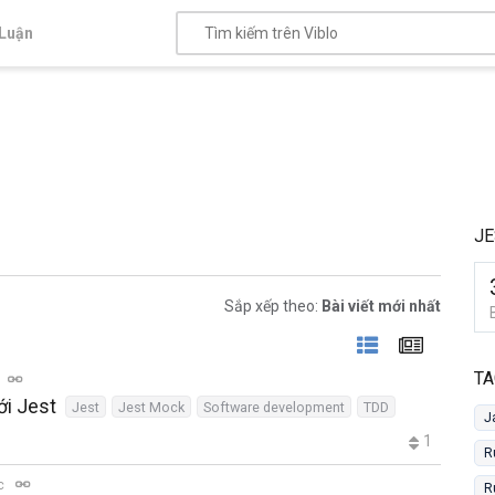
Luận
JE
Sắp xếp theo:
Bài viết mới nhất
TA
ới Jest
Jest
Jest Mock
Software development
TDD
J
1
R
ọc
R