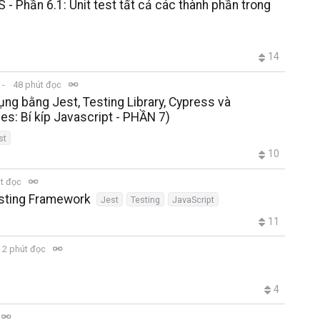
 - Phần 6.1: Unit test tất cả các thành phần trong
14
48 phút đọc
ụng bằng Jest, Testing Library, Cypress và
es: Bí kíp Javascript - PHẦN 7)
st
10
t đọc
esting Framework
Jest
Testing
JavaScript
11
2 phút đọc
4