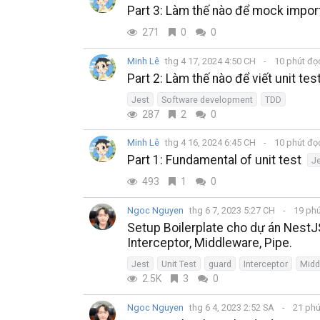
Part 3: Làm thế nào để mock impor
271
0
0
Minh Lê
thg 4 17, 2024 4:50 CH
10 phút đ
Part 2: Làm thế nào để viết unit tes
Jest
Software development
TDD
287
2
0
Minh Lê
thg 4 16, 2024 6:45 CH
10 phút đ
Part 1: Fundamental of unit test
J
493
1
0
Ngoc Nguyen
thg 6 7, 2023 5:27 CH
19 ph
Setup Boilerplate cho dự án NestJS 
Interceptor, Middleware, Pipe.
Jest
Unit Test
guard
Interceptor
Midd
2.5K
3
0
Ngoc Nguyen
thg 6 4, 2023 2:52 SA
21 phú