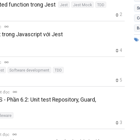
ted function trong Jest
Jest
Jest Mock
TDD
S
2
C
ọc
B
t trong Javascript với Jest
4
ọc
est
Software development
TDD
5
út đọc
- Phần 6.2: Unit test Repository, Guard,
leware
3
t đọc