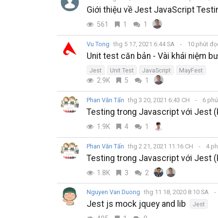
Giới thiệu về Jest JavaScript Tes
561
1
1
Vu Tong
thg 5 17, 2021 6:44 SA
10 phút đ
Unit test căn bản - Vài khái niệm b
Jest
Unit Test
JavaScript
MayFest
2.9K
5
1
Phan Văn Tấn
thg 3 20, 2021 6:43 CH
6 phú
Testing trong Javascript với Jest 
1.9K
4
1
Phan Văn Tấn
thg 2 21, 2021 11:16 CH
4 ph
Testing trong Javascript với Jest 
1.8K
3
2
Nguyen Van Duong
thg 11 18, 2020 8:10 SA
Jest js mock jquey and lib
Jest