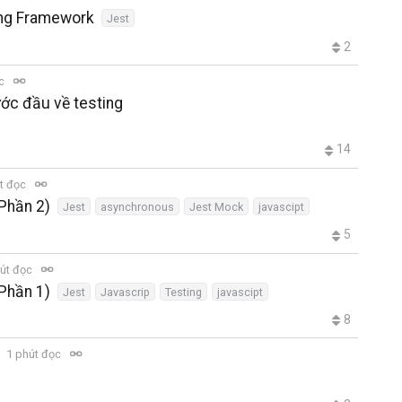
ting Framework
Jest
2
ọc
ước đầu về testing
14
t đọc
(Phần 2)
Jest
asynchronous
Jest Mock
javascipt
5
út đọc
(Phần 1)
Jest
Javascrip
Testing
javascipt
8
1 phút đọc