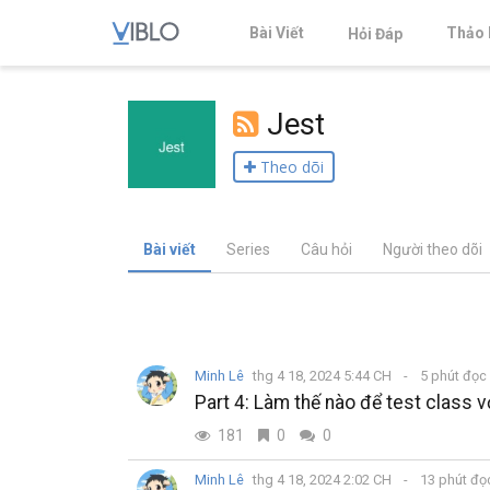
Bài Viết
Thảo 
Hỏi Đáp
Jest
Theo dõi
Bài viết
Series
Câu hỏi
Người theo dõi
Minh Lê
thg 4 18, 2024 5:44 CH
5 phút đọc
Part 4: Làm thế nào để test class v
181
0
0
Minh Lê
thg 4 18, 2024 2:02 CH
13 phút đ