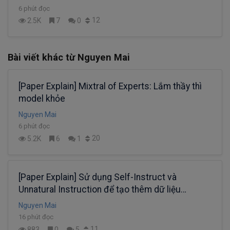
6 phút đọc
12
2.5K
7
0
Bài viết khác từ Nguyen Mai
[Paper Explain] Mixtral of Experts: Lắm thầy thì
model khỏe
Nguyen Mai
6 phút đọc
20
5.2K
6
1
[Paper Explain] Sử dụng Self-Instruct và
Unnatural Instruction để tạo thêm dữ liệu
training LLM
Nguyen Mai
16 phút đọc
11
883
0
5