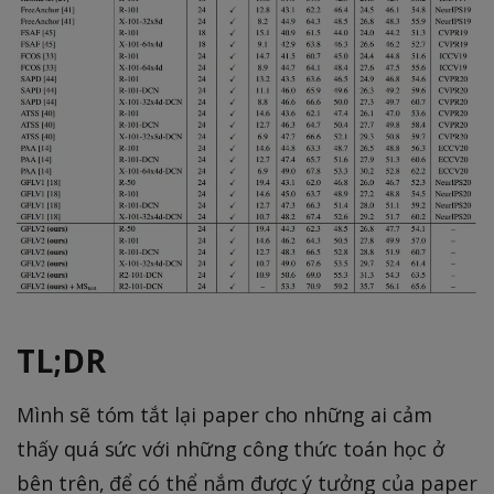
\
i
\t
ri
m
i
g
es
m
h
4
es
t
(
p
)
k
}
+
1
)
}
TL;DR
Mình sẽ tóm tắt lại paper cho những ai cảm
thấy quá sức với những công thức toán học ở
bên trên, để có thể nắm được ý tưởng của paper