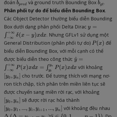
o
,
b
b
đoán
và ground truth Bounding Box
.
b
b
J
p
re
d
g
t
U
m
_
_
Phân phối tự do để biểu diễn Bounding Box
.
_
(
\
{
{
Các Object Detector thường biểu diễn Bounding
{
b
}
p
g
2
y
=
Box dưới dạng phân phối Delta Dirac
_
y
r
t
}
=
+
∞
{
(
−
)
∫
. Nhưng GFLv1 sử dụng một
δ
e
x
y
x
d
x
}
−
∞
,
\i
p
P
d
(
)
General Distribution (phân phối tự do)
để
P
x
\l
n
r
(
}
biểu diễn Bounding Box, với mỗi cạnh có thể
d
t
e
x
\
^
=
được biểu diễn theo công thức
o
_
y
d
)
h
+
∞
y
ts
[
{
(
)
=
(
)
∫
∫
với khoảng
n
P
x
x
d
x
P
x
x
d
x
}
−
∞
y
a
0
,
y
-
,
[
,
]
cho trước. Để tương thích với mạng nơ-
y
y
0
t
n
J
_
\i
b
ron tích chập, tích phân trên miền liên tục sẽ
{
_
{
n
_
[
được chuyển sang miền rời rạc, với khoảng
y
{
0
ft
{
y
}
[
[
,
]
m
sẽ được rời rạc hóa thành
}
y
y
y
g
0
n
_
=
y
}
,
}
\
[
,
,
...
,
,
,
...
,
]
với khoảng đều nhau
t
y
y
y
y
y
0
1
+
1
i
i
n
0
\i
_
]
y
^
D
(
}
Δ
(
Δ
=
−
,
∀
∈
{
0
,
1
,
…
,
−
1
})
. Do
y
y
i
n