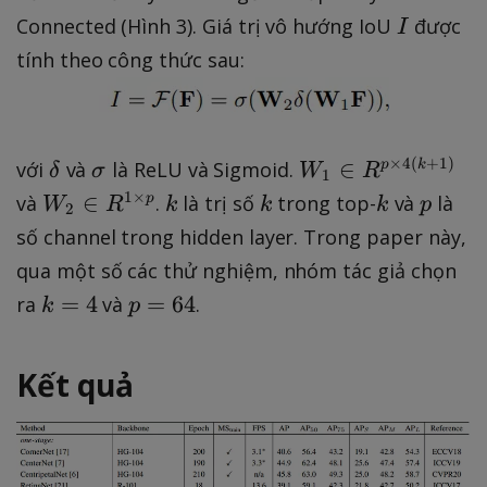
a
I
Connected (Hình 3). Giá trị vô hướng IoU
được
I
t
tính theo công thức sau:
h
c
al
{
\
\
W
×
4
(
+
1
)
∈
với
và
là ReLU và Sigmoid.
p
k
δ
σ
W
R
1
F
d
si
_
W
k
k
k
p
1
×
∈
và
.
là trị số
trong top-
và
là
p
W
R
k
k
k
p
}
2
e
g
{
_
số channel trong hidden layer. Trong paper này,
\l
l
m
1
{
ef
qua một số các thử nghiệm, nhóm tác giả chọn
t
a
}
2
t
k
p
=
4
=
64
ra
và
.
k
a
p
\i
}
(
=
=
n
\i
\
4
6
R
n
Kết quả
c
4
^
R
d
{
^
o
p
{
t
\t
1