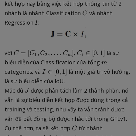
\l
kết hợp này bằng việc kết hợp thông tin từ 2
}
d
C
nhánh là nhánh Classification
và nhánh
C
}
o
I
Regression
:
^
I
t
{
s
y
,
_
n
C
C
=
[
,
,
…
,
]
∈
[
0
,
1
]
với
,
là sự
C
C
C
C
C
{
1
2
m
i
-
=
_
m
n
biểu diễn của Classification của tổng
m
1
[
{
}
I
∈
[
0
,
1
]
categories, và
là một giá trị vô hướng,
I
\
C
i
}
\
là sự biểu diễn của IoU.
}
_
}
P
i
)
J
Mặc dù
được phân tách làm 2 thành phần, nó
{
J
\
(
n
1
i
vẫn là sự biểu diễn kết hợp được dùng trong cả
x
[
}
n
training và testing, như vậy ta vẫn tránh được
)
0
,
[
x
,
vấn đề bất đồng bộ được nhắc tới trong GFLv1.
C
0
d
1
C
Cụ thể hơn, ta sẽ kết hợp
từ nhánh
C
_
,
x
]