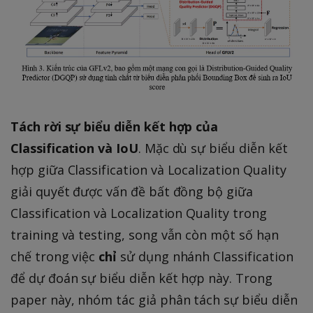
}
y
x
i
_
P
_
d
}
{
(
n
x
,
i
x
]
\
}
)
f
)
x
o
=
d
r
1
Tách rời sự biểu diễn kết hợp của
x
al
=
Classification và IoU
. Mặc dù sự biểu diễn kết
l
\i
hợp giữa Classification và Localization Quality
i
n
\i
giải quyết được vấn đề bất đồng bộ giữa
t
n
Classification và Localization Quality trong
_
\
training và testing, song vẫn còn một số hạn
{
{
y
chế trong việc
chỉ
sử dụng nhánh Classification
0,
_
để dự đoán sự biểu diễn kết hợp này. Trong
1
{
paper này, nhóm tác giả phân tách sự biểu diễn
,
0