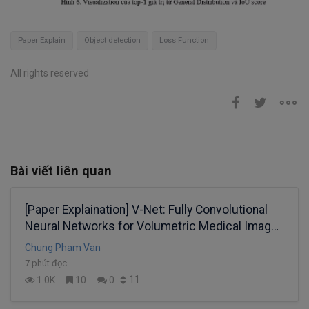
Paper Explain
Object detection
Loss Function
All rights reserved
Bài viết liên quan
[Paper Explaination] V-Net: Fully Convolutional
Neural Networks for Volumetric Medical Image
Segmentation
Chung Pham Van
7 phút đọc
11
1.0K
10
0