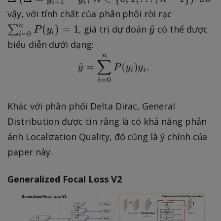
,
+
1
i
i
n
0,
_
{
el
\
)
\
vậy, với tính chất của phân phối rời rạc
y
t
y
{
+
t
D
s
\
n
_
(
)
=
1
^
∑
, giá trị dự đoán
có thể được
_
P
y
y
_
n
\i
a
i
=
0
el
i
u
h
n
{
1,
biểu diễn dưới dạng:
}
n
t
m
a
]
-
..
]
ft
a
_
t
\i
.,
y
=
{
{
n
y
}
y
i
y
ft
_i
\
_
=
}
Khác với phân phối Delta Dirac, General
y
,
d
{
0
}
y
Distribution được tin rằng là có khả năng phản
el
i
}
^
_
t
ánh Localization Quality, đó cũng là ý chính của
+
^
{
{i
a
1
paper này.
{
+
+
(
}
n
\i
1
x
-
Generalized Focal Loss V2
}
n
},
-
y
P
ft
..
y
_
(
y
.,
)
{
y