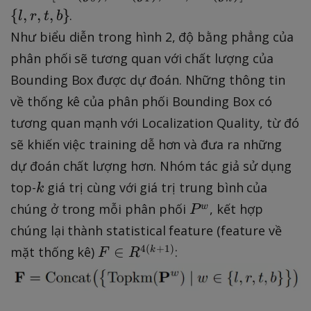
,
{
\
{
,
,
,
}
.
l
r
t
b
r
w
i
Như biểu diễn trong hình 2, độ bằng phẳng của
,
}
n
t
phân phối sẽ tương quan với chất lượng của
=
\
,
[
Bounding Box được dự đoán. Những thông tin
{
b
P
l
về thống kê của phân phối Bounding Box có
\
^
,
tương quan mạnh với Localization Quality, từ đó
}
{
r
sẽ khiến việc training dễ hơn và đưa ra những
w
,
dự đoán chất lượng hơn. Nhóm tác giả sử dụng
}
t
k
(
top-
giá trị cùng với giá trị trung bình của
k
,
y
P
b
chúng ở trong mỗi phân phối
, kết hợp
w
P
_
^
\
chúng lại thành statistical feature (feature về
{
w
}
F
4
(
+
1
)
∈
mặt thống kê)
:
k
F
R
0
\i
}
n
)
R