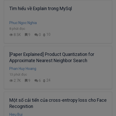
Tìm hiểu về Explain trong MySql
Phuc Ngoc Nghia
8 phút đọc
10
8.5K
9
0
[Paper Explained] Product Quantization for
Approximate Nearest Neighbor Search
Phan Huy Hoang
13 phút đọc
24
2.7K
9
6
Một số cải tiến của cross-entropy loss cho Face
Recognition
Hieu Bui