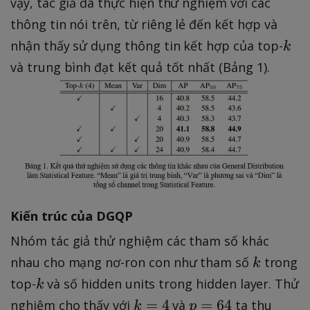
vậy, tác giả đã thực hiện thử nghiệm với các
thông tin nói trên, từ riêng lẻ đến kết hợp và
k
nhận thấy sử dụng thông tin kết hợp của top-
k
và trung bình đạt kết quả tốt nhất (Bảng 1).
Kiến trúc của DGQP
Nhóm tác giả thử nghiệm các tham số khác
k
nhau cho mạng nơ-ron con như tham số
trong
k
k
top-
và số hidden units trong hidden layer. Thử
k
k
p
=
4
=
64
nghiệm cho thấy với
và
ta thu
k
p