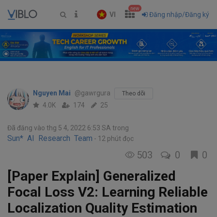
new
VI
Đăng nhập/Đăng ký
Nguyen Mai
@gawrgura
Theo dõi
4.0K
174
25
Đã đăng vào thg 5 4, 2022 6:53 SA
trong
Sun* AI Research Team
12 phút đọc
503
0
0
[Paper Explain] Generalized
Focal Loss V2: Learning Reliable
Localization Quality Estimation