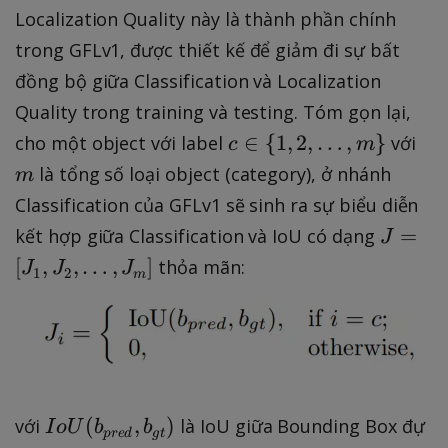
Localization Quality này là thành phần chính
trong GFLv1, được thiết kế để giảm đi sự bất
đồng bộ giữa Classification và Localization
Quality trong training và testing. Tóm gọn lại,
c
m
∈
{
1
,
2
,
…
,
}
cho một object với label
với
c
m
\i
là tổng số loại object (category), ở nhánh
m
n
Classification của GFLv1 sẽ sinh ra sự biểu diễn
\
J
=
kết hợp giữa Classification và IoU có dạng
J
{
=
[
,
,
…
,
]
thỏa mãn:
J
J
J
1,
1
2
m
[
2
J
,
_
\l
{
d
1
o
}
I
(
,
)
với
là IoU giữa Bounding Box đự
ts
I
o
U
b
b
p
re
d
g
t
,