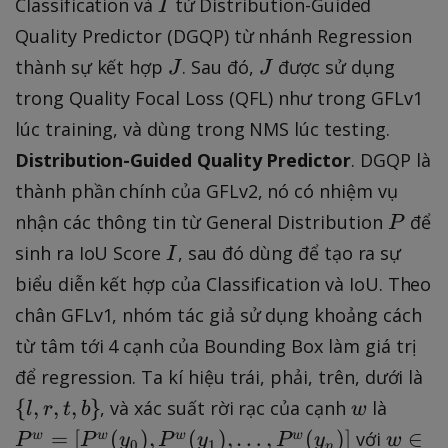
I
Classification và
từ Distribution-Guided
I
{
1
2
]
Quality Predictor (DGQP) từ nhánh Regression
}
J
J
thành sự kết hợp
. Sau đó,
được sử dụng
J
J
,
trong Quality Focal Loss (QFL) như trong GFLv1
\l
lúc training, và dùng trong NMS lúc testing.
d
Distribution-Guided Quality Predictor
. DGQP là
o
thành phần chính của GFLv2, nó có nhiệm vụ
ts
,
P
nhận các thông tin từ General Distribution
để
P
C
I
sinh ra IoU Score
, sau đó dùng để tạo ra sự
I
_
biểu diễn kết hợp của Classification và IoU. Theo
{
chân GFLv1, nhóm tác giả sử dụng khoảng cách
m
từ tâm tới 4 cạnh của Bounding Box làm giá trị
}
]
\
để regression. Ta kí hiệu trái, phải, trên, dưới là
{
w
P
{
,
,
,
}
, và xác suất rời rạc của cạnh
là
l
r
t
b
w
l
^
w
=
[
(
)
,
(
)
,
…
,
(
)]
∈
với
w
w
w
w
P
P
y
P
y
P
y
w
0
1
n