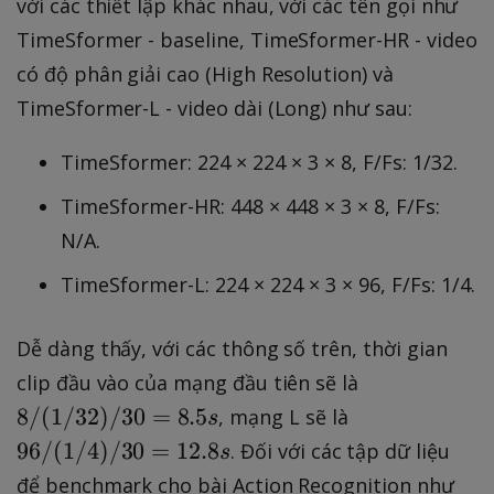
với các thiết lập khác nhau, với các tên gọi như
^2
TimeSformer - baseline, TimeSformer-HR - video
}
có độ phân giải cao (High Resolution) và
TimeSformer-L - video dài (Long) như sau:
TimeSformer: 224 × 224 × 3 × 8, F/Fs: 1/32.
TimeSformer-HR: 448 × 448 × 3 × 8, F/Fs:
N/A.
TimeSformer-L: 224 × 224 × 3 × 96, F/Fs: 1/4.
Dễ dàng thấy, với các thông số trên, thời gian
8
clip đầu vào của mạng đầu tiên sẽ là
/
9
8/
(
1/32
)
/30
=
8.5
, mạng L sẽ là
s
(
6
96/
(
1/4
)
/30
=
12.8
. Đối với các tập dữ liệu
s
1
/
để benchmark cho bài Action Recognition như