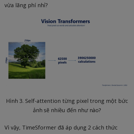
3
vừa lãng phí nhỉ?
2
9
5
0
6
6
*
2
3
5
0
0
*
0
1
0
0
0
)
^
2
=
Hình 3. Self-attention từng pixel trong một bức
3
ảnh sẽ nhiều đến như nào?
8
6
Vì vậy, TimeSformer đã áp dụng 2 cách thức
5