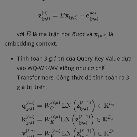
o
s
(
0
)
\mathbf{z}_{(p, t)}^{
p
os
z
x
e
=
+
E
}
(
,
)
p
t
(
,
)
(
,
)
p
t
p
t
E
\
x
với
là ma trận học được và
là
E
(
,
)
p
t
m
embedding context.
a
t
Tính toán 3 giá trị của Query-Key-Value dựa
h
vào WQ-WK-WV giống như cơ chế
b
Transformers. Công thức để tính toán ra 3
f{
giá trị trên:
x
}
(
)
(
ℓ
,
)
(
ℓ
,
)
(
ℓ
−
1
)
\begin{aligned} &\mat
a
a
_
R
q
z
=
LN
∈
D
W
h
(
,
)
(
,
)
Q
p
t
p
t
{
(
)
(
ℓ
,
)
(
ℓ
,
)
(
ℓ
−
1
)
a
a
R
k
z
=
LN
∈
D
W
(
h
(
,
)
(
,
)
K
p
t
p
t
p,
(
)
(
ℓ
,
)
(
ℓ
,
)
(
ℓ
−
1
)
a
a
R
v
z
=
LN
∈
D
W
h
t)
(
,
)
(
,
)
V
p
t
p
t