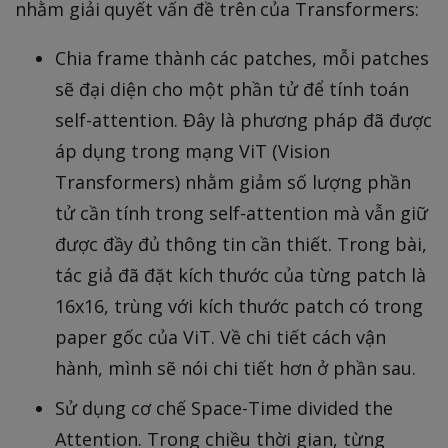
nhằm giải quyết vấn đề trên của Transformers:
4
7
Chia frame thành các patches, mỗi patches
0
sẽ đại diện cho một phần tử để tính toán
5
6
self-attention. Đây là phương pháp đã được
6
áp dụng trong mạng ViT (Vision
4
Transformers) nhằm giảm số lượng phần
0
tử cần tính trong self-attention mà vẫn giữ
0
được đầy đủ thông tin cần thiết. Trong bài,
0
0
tác giả đã đặt kích thước của từng patch là
16x16, trùng với kích thước patch có trong
paper gốc của ViT. Về chi tiết cách vận
hành, mình sẽ nói chi tiết hơn ở phần sau.
Sử dụng cơ chế Space-Time divided the
Attention. Trong chiều thời gian, từng