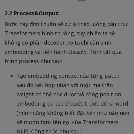
m
a
2.2 Process&Output:
t
Bước này đơn thuần sẽ xử lý theo luồng cấu trúc
h
Transformers bình thường, tuy nhiên ta sẽ
b
f{
không có phần decoder do ta chỉ cần sinh
e
embedding và tiến hành classify. Tóm tắt quá
}
trình process như sau:
_
{
Tạo embedding context của từng patch,
(
sau đó kết hợp nhân với một ma trận
p,
weight có thể học được và cộng position
t)
embedding đã tạo ở bước trước để ra word
}
^
(mình cũng không biết đặt tên như nào nên
{
sẽ mượn tạm tên gọi của Transformers
p
NLP). Công thức như sau: