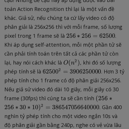
toán Action Recognition thì lại là một vấn đề
khác. Giả sử, nếu chúng ta cứ lấy video có độ
phân giải là 256x256 thì với mỗi frame, số lượng
2
256
∗
256
=
62500
pixel trong 1 frame sẽ là
.
5
Khi áp dụng self-attention, mỗi một phần tử sẽ
6
cần phải tính toán trên tất cả các phần tử còn
*
O
2
(
)
lại, hay nói cách khác là
, khi đó số lượng
O
n
2
(
6
2
6250
0
=
3906250000
phép tính sẽ là
. Hơn 3 tỷ
5
n
2
6
phép tính cho 1 frame có độ phân giải 256x256.
^
5
=
Nếu giả sử video đó dài 10 giây, mỗi giây có 30
2
0
6
(
(
256
∗
frame (30fps) thì cúng ta sẽ cần tính
)
0
2
2
2
256
∗
30
∗
10
)
=
386547056640000
. Gần 400
^
5
5
2
nghìn tỷ phép tính cho một video ngắn 10s và
0
6
=
0
độ phân giải gần bằng 240p, nghe có vẻ vừa lâu
*