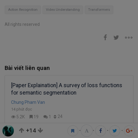
Action Recognition
Video Understanding
Transformers
All rights reserved
Bài viết liên quan
[Paper Explaination] A survey of loss functions
for semantic segmentation
Chung Pham Van
14 phút đọc
24
5.2K
19
1
+14
•
•
•
•