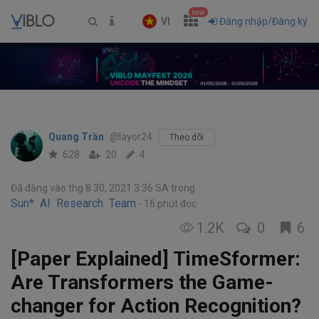
new
VI
Đăng nhập/Đăng ký
Quang Trần
@layor24
Theo dõi
628
20
4
Đã đăng vào thg 8 30, 2021 3:36 SA
trong
Sun* AI Research Team
16 phút đọc
1.2K
0
6
[Paper Explained] TimeSformer:
Are Transformers the Game-
changer for Action Recognition?