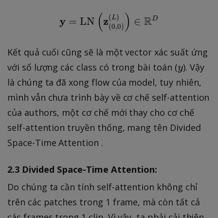
}
(
)
(
)
_
\mathbf{y}=\operator
L
R
y
z
=
LN
∈
D
(
0
,
0
)
{
(
Kết quả cuối cũng sẽ là một vector xác suất ứng
p,
y
với số lượng các class có trong bài toán (
). Vậy
y
t)
}
là chúng ta đã xong flow của model, tuy nhiên,
^
mình vẫn chưa trình bày về cơ chế self-attention
{
của authors, một cơ chế mới thay cho cơ chế
(
self-attention truyền thống, mang tên Divided
\
Space-Time Attention .
el
l)
2.3 Divided Space-Time Attention:
}
Do chúng ta cần tính self-attention không chỉ
trên các patches trong 1 frame, mà còn tất cả
các frames trong 1 clip. Vì vậy, ta phải cải thiện