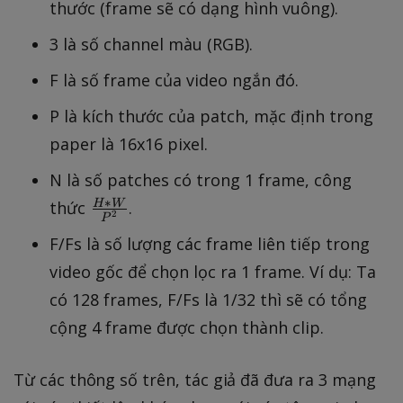
thước (frame sẽ có dạng hình vuông).
3 là số channel màu (RGB).
F là số frame của video ngắn đó.
P là kích thước của patch, mặc định trong
paper là 16x16 pixel.
N là số patches có trong 1 frame, công
∗
\f
H
W
thức
.
2
P
ra
F/Fs là số lượng các frame liên tiếp trong
c{
video gốc để chọn lọc ra 1 frame. Ví dụ: Ta
H
*
có 128 frames, F/Fs là 1/32 thì sẽ có tổng
W
cộng 4 frame được chọn thành clip.
}
{
Từ các thông số trên, tác giả đã đưa ra 3 mạng
P