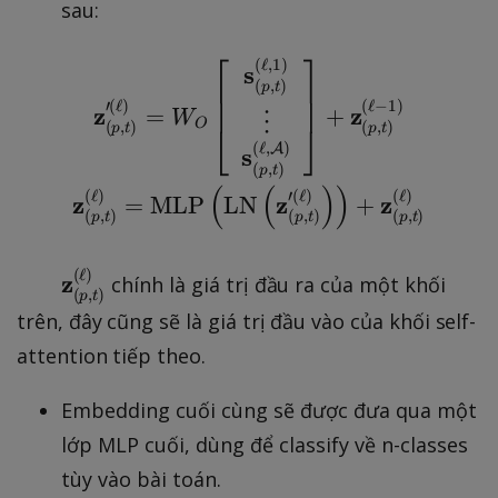
sau:
⎡
⎤
(
ℓ
,
1
)
\begin{gathered} \math
s
(
,
)
p
t
′
(
ℓ
)
(
ℓ
−
1
)
z
z
=
+
W
⋮
O
(
,
)
(
,
)
⎣
⎦
p
t
p
t
(
ℓ
,
)
A
s
(
,
)
p
t
(
(
)
)
(
ℓ
)
′
(
ℓ
)
(
ℓ
)
z
z
z
=
MLP
LN
+
(
,
)
(
,
)
(
,
)
p
t
p
t
p
t
(
ℓ
)
\
z
chính là giá trị đầu ra của một khối
(
,
)
p
t
m
trên, đây cũng sẽ là giá trị đầu vào của khối self-
a
attention tiếp theo.
t
h
Embedding cuối cùng sẽ được đưa qua một
b
lớp MLP cuối, dùng để classify về n-classes
f{
tùy vào bài toán.
z