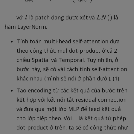
}
l
L
(
)
với
là patch đang được xét và
là
l
L
N
N
hàm LayerNorm.
(
)
Tính toán multi-head self-attention dựa
theo công thức mul dot-product ở cả 2
chiều Spatial và Temporal. Tuy nhiên, ở
bước này, sẽ có vài cách tính self-attention
khác nhau (mình sẽ nói ở phần dưới). (1)
Tạo encoding từ các kết quả của bước trên,
kết hợp với kết nối tắt residual connection
và đưa qua một lớp MLP để feed kết quả
cho lớp tiếp theo. Với ... là kết quả từ phép
dot-product ở trên, ta sẽ có công thức như