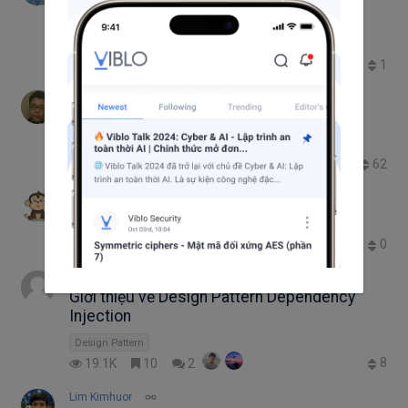
AngularJS
JavaScript
jQuery
1
4.1K
1
0
Ta Duy Anh
Tìm hiểu về middleware trong ExpressJS
Node.js
Express
62
33.6K
35
7
+1
Nghĩa Đoàn Đại
ng-file-upload trong AngularJs
AngularJS
0
6.5K
2
3
Do Ha Long
Giới thiệu về Design Pattern Dependency
Injection
Design Pattern
8
19.1K
10
2
Lim Kimhuor