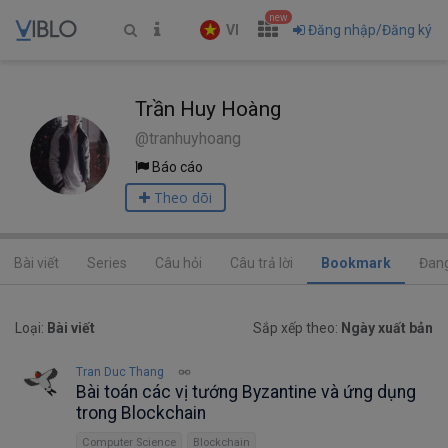
new
VI
Đăng nhập/Đăng ký
Trần Huy Hoàng
@tranhuyhoang
Báo cáo
Theo dõi
Bài viết
Series
Câu hỏi
Câu trả lời
Bookmark
Đang
Loại:
Bài viết
Sắp xếp theo:
Ngày xuất bản
Tran Duc Thang
Bài toán các vị tướng Byzantine và ứng dụng
trong Blockchain
Computer Science
Blockchain