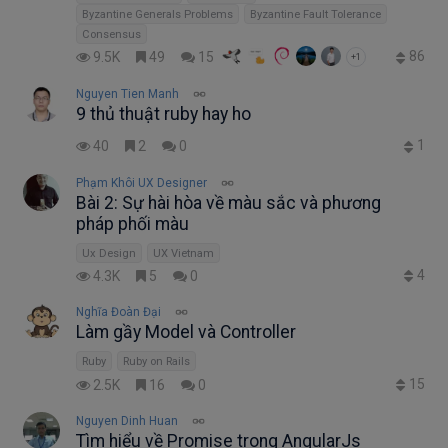
Byzantine Generals Problems
Byzantine Fault Tolerance
Consensus
86
9.5K
49
15
+1
Nguyen Tien Manh
9 thủ thuật ruby hay ho
1
40
2
0
Phạm Khôi UX Designer
Bài 2: Sự hài hòa về màu sắc và phương
pháp phối màu
Ux Design
UX Vietnam
4
4.3K
5
0
Nghĩa Đoàn Đại
Làm gầy Model và Controller
Ruby
Ruby on Rails
15
2.5K
16
0
Nguyen Dinh Huan
Tìm hiểu về Promise trong AngularJs