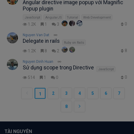
Angular directive image popup với Magnific
Popup plugin
JavaScript
AngularJS
Tutorial
Web Development
0
1.2K
1
3
Nguyen Van Dat
Delegate in rails
Ruby on Rails
8
1.2K
8
2
Nguyen Dinh Huan
Sử dụng scope trong Directive
JavaScript
0
514
1
0
2
3
4
5
6
7
1
8
TÀI NGUYÊN