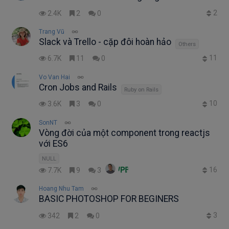
2
2.4K
2
0
Trang Vũ
Slack và Trello - cặp đôi hoàn hảo
Others
11
6.7K
11
0
Vo Van Hai
Cron Jobs and Rails
Ruby on Rails
10
3.6K
3
0
SonNT
Vòng đời của một component trong reactjs
với ES6
NULL
16
7.7K
9
3
Hoang Nhu Tam
BASIC PHOTOSHOP FOR BEGINERS
3
342
2
0