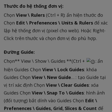
Thước đo hệ thống đơn vị:
Chọn
View \ Rulers
(Ctrl + R): ẩn hiện thước đo
Chọn
Edit \ Prefenences \ Units & Rulers
để xác
lập hệ thống đơn vị (pixel cho web). Hoặc Right-
Click trên thước và chọn đơn vị đo phù hợp.
Đường Guide:
Chọn** View \ Show \ Guides **(Ctrl +
: ẩn
hiện Guides Chọn
View \ Lock Guides
: khóa
Guides Chọn
View \ New Guide
… : tạo Guide tại
vị trí xác định Chọn
View \ Clear Guides
: xóa
Guides Chọn
View \ Snap To \ Guides
: hình ảnh
(đối tượng) bắt dính vào Guides Chọn
Edit \
Prefenences \ Guides, Grid, Slices & Count
để