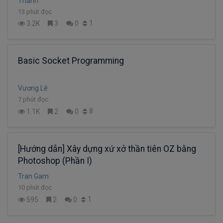
Thanh
13 phút đọc
1
3.2K
3
0
Basic Socket Programming
Vương Lê
7 phút đọc
8
1.1K
2
0
[Hướng dẫn] Xây dựng xứ xở thần tiên OZ bằng
Photoshop (Phần I)
Tran Gam
10 phút đọc
1
595
2
0