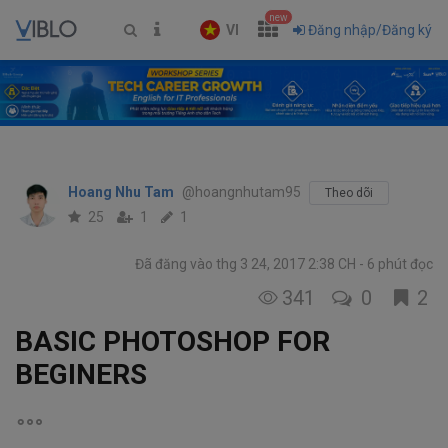
new
VI
Đăng nhập/Đăng ký
Hoang Nhu Tam
@hoangnhutam95
Theo dõi
25
1
1
Đã đăng vào thg 3 24, 2017 2:38 CH
6 phút đọc
341
0
2
BASIC PHOTOSHOP FOR
BEGINERS