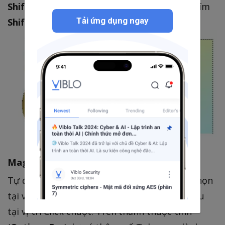
Shift + [
để làm mềm nét cọ Nhấn tổ hợp phím
Tải ứng dụng ngay
Shift + ]
để làm sắc nét cọ
Magic Wand Tool (Công cụ đũa thần):
Tự động chọn vùng chọn và mở rộng vùng chọn
tại vùng hình ảnh lân cận có màu gần với màu
tại vị trí Click chuột. Trên thanh thuộc tính