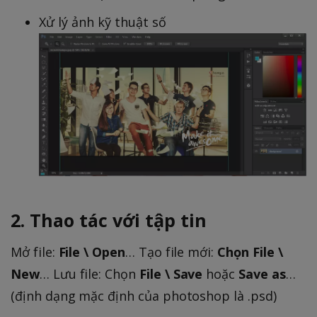
Xử lý ảnh kỹ thuật số
2. Thao tác với tập tin
Mở file:
File \ Open
… Tạo file mới:
Chọn File \
New
… Lưu file: Chọn
File \ Save
hoặc
Save as
…
(định dạng mặc định của photoshop là .psd)