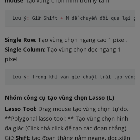
mouse
: tạo vùng chọn hình tròn ly tâm.
L
ưu ý
:
 Giữ Shift 
+
M
 để chuyển đổi qua lại gi
Single Row
: Tạo vùng chọn ngang cao 1 pixel.
Single Column
: Tạo vùng chọn dọc ngang 1
pixel.
L
ưu ý
:
 Trong khi vẫn giữ chuột trái tạo vùng 
Nhóm công cụ tạo vùng chọn Lasso (L)
Lasso Tool:
Drag mouse tạo vùng chọn tự do.
**Polygonal lasso tool: ** Tạo vùng chọn hình
đa giác (Click thả click để tạo các đoạn thẳng).
Giữ
Shift
: tạo đoạn thẳng nằm ngang, dọc,xiên