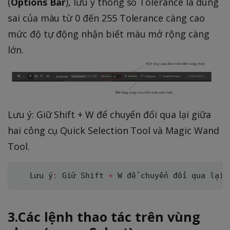
(
Options Bar
), lưu ý thông số Tolerance là dung
sai của màu từ 0 đến 255 Tolerance càng cao
mức độ tự động nhận biết màu mở rộng càng
lớn.
Lưu ý: Giữ Shift + W để chuyển đổi qua lại giữa
hai công cụ Quick Selection Tool và Magic Wand
Tool.
L
ưu ý
:
 Giữ Shift 
+
W
 để chuyển đổi qua lại 
3.Các lệnh thao tác trên vùng