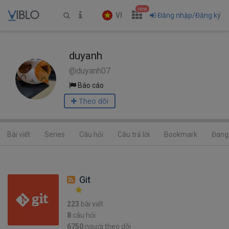
new
VI
Đăng nhập/Đăng ký
duyanh
@duyanh07
Báo cáo
Theo dõi
Bài viết
Series
Câu hỏi
Câu trả lời
Bookmark
Đang 
Git
223
bài viết
8
câu hỏi
6750
người theo dõi