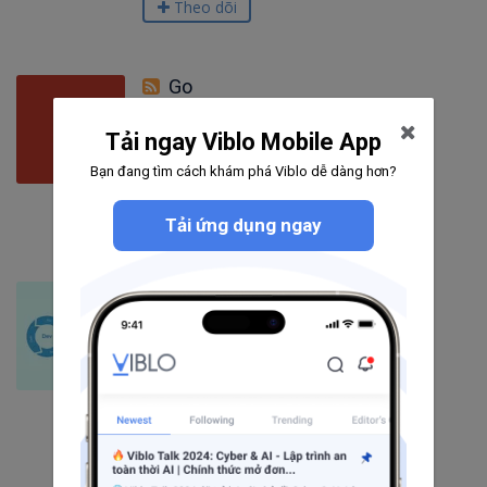
Theo dõi
Go
Tải ngay Viblo Mobile App
151
bài viết
2
câu hỏi
Bạn đang tìm cách khám phá Viblo dễ dàng hơn?
1508
người theo dõi
Theo dõi
Tải ứng dụng ngay
DevOps
642
bài viết
18
câu hỏi
4224
người theo dõi
Theo dõi