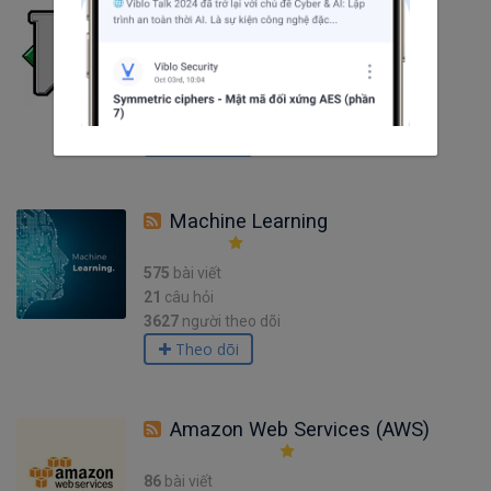
Vim
48
bài viết
0
câu hỏi
1189
người theo dõi
Theo dõi
Machine Learning
575
bài viết
21
câu hỏi
3627
người theo dõi
Theo dõi
Amazon Web Services (AWS)
86
bài viết