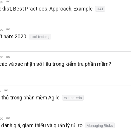
đọc
klist, Best Practices, Approach, Example
UAT
đọc
hất năm 2020
tool testing
đọc
 cáo và xác nhận số liệu trong kiểm tra phần mềm?
ọc
m thử trong phần mềm Agile
exit criteria
đọc
 đánh giá, giảm thiểu và quản lý rủi ro
Managing Risks