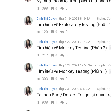
Kỹ thuật đoán lỗi trong kiểm thử phần
398
0
0
Dinh Thi Duyen
thg 7 19, 2021 8:19 SA
8 phút đ
Tìm hiểu về Exploratory testing (Phần 1
120
0
0
Dinh Thi Duyen
thg 6 22, 2021 2:14 SA
9 phút đ
Tìm hiểu về Monkey Testing (Phần 2)
217
0
0
Dinh Thi Duyen
thg 6 22, 2021 12:55 SA
7 phút 
Tìm hiểu về Monkey Testing (Phần 1)
303
0
0
Dinh Thi Duyen
thg 7 31, 2020 6:57 SA
6 phút đ
Tại sao Bug / Defect Triage lại quan t
938
1
0