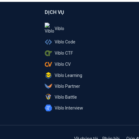
DỊCH VỤ
Viblo
Viblo Code
Viblo CTF
Viblo CV
Viblo Learning
Viblo Partner
Viblo Battle
Viblo Interview
Về chúng tôi
Phản hồi
Giúp đ