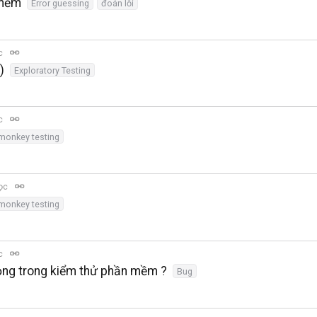
 mềm
Error guessing
đoán lỗi
ọc
)
Exploratory Testing
ọc
monkey testing
đọc
monkey testing
ọc
rọng trong kiểm thử phần mềm ?
Bug