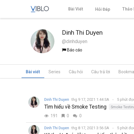
Bài Viết
Thảo 
Hỏi Đáp
Dinh Thi Duyen
@dinhduyen
Báo cáo
Bài viết
Series
Câu hỏi
Câu trả lời
Bookma
Dinh Thi Duyen
thg 9 17, 2021 1:44 SA
5 phút đ
Tìm hiểu về Smoke Testing
Smoke Testin
191
0
0
Dinh Thi Duyen
thg 8 17, 2021 3:56 SA
5 phút đ