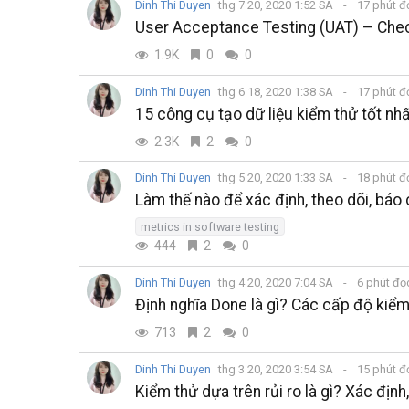
Dinh Thi Duyen
thg 7 20, 2020 1:52 SA
17 phút 
User Acceptance Testing (UAT) – Chec
1.9K
0
0
Dinh Thi Duyen
thg 6 18, 2020 1:38 SA
17 phút 
15 công cụ tạo dữ liệu kiểm thử tốt n
2.3K
2
0
Dinh Thi Duyen
thg 5 20, 2020 1:33 SA
18 phút 
Làm thế nào để xác định, theo dõi, báo
metrics in software testing
444
2
0
Dinh Thi Duyen
thg 4 20, 2020 7:04 SA
6 phút đ
Định nghĩa Done là gì? Các cấp độ kiể
713
2
0
Dinh Thi Duyen
thg 3 20, 2020 3:54 SA
15 phút 
Kiểm thử dựa trên rủi ro là gì? Xác định,