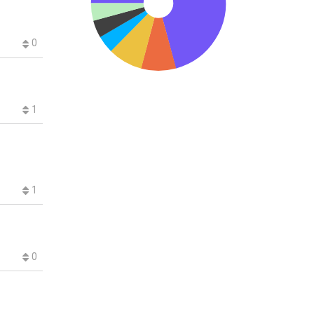
0
1
1
0