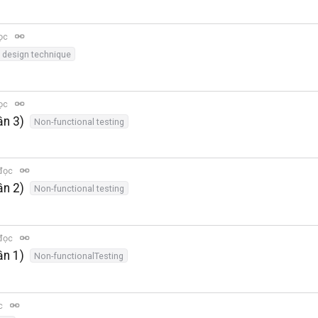
đọc
 design technique
đọc
ần 3)
Non-functional testing
 đọc
ần 2)
Non-functional testing
 đọc
ần 1)
Non-functionalTesting
ọc