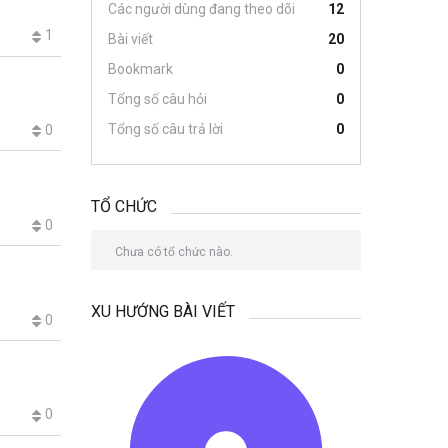
Các người dùng đang theo dõi
12
1
Bài viết
20
Bookmark
0
Tổng số câu hỏi
0
Tổng số câu trả lời
0
0
TỔ CHỨC
0
Chưa có tổ chức nào.
XU HƯỚNG BÀI VIẾT
0
0