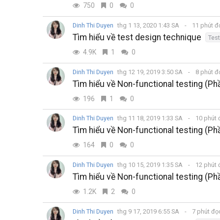
750
0
0
Dinh Thi Duyen
thg 1 13, 2020 1:43 SA
11 phút 
Tìm hiểu về test design technique
Test
4.9K
1
0
Dinh Thi Duyen
thg 12 19, 2019 3:50 SA
8 phút 
Tìm hiểu về Non-functional testing (Ph
196
1
0
Dinh Thi Duyen
thg 11 18, 2019 1:33 SA
10 phút
Tìm hiểu về Non-functional testing (Ph
164
0
0
Dinh Thi Duyen
thg 10 15, 2019 1:35 SA
12 phút
Tìm hiểu về Non-functional testing (Ph
1.2K
2
0
Dinh Thi Duyen
thg 9 17, 2019 6:55 SA
7 phút đ