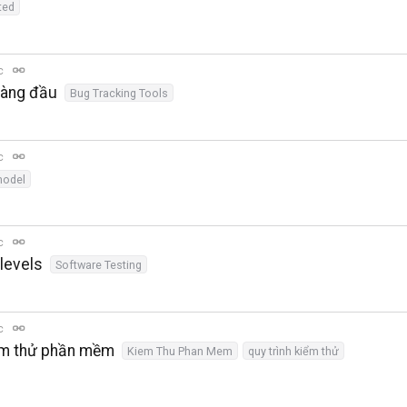
ted
ọc
hàng đầu
Bug Tracking Tools
ọc
model
ọc
 levels
Software Testing
ọc
iểm thử phần mềm
Kiem Thu Phan Mem
quy trình kiểm thử