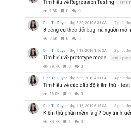
Tìm hiểu về Regression Testing
Transla
1.6K
0
0
Dinh Thi Duyen
thg 8 20, 2019 8:31 SA
7 phút đ
8 công cụ theo dõi bug mã nguồn mở 
2.5K
0
0
Dinh Thi Duyen
thg 7 18, 2019 1:56 SA
3 phút đ
Tìm hiểu về prototype model
prototype 
19.7K
0
0
Dinh Thi Duyen
thg 5 22, 2019 4:31 SA
4 phút đ
Tìm hiểu về các cấp độ kiểm thử - test
16.0K
0
0
Dinh Thi Duyen
thg 4 16, 2019 6:15 SA
3 phút đ
Kiểm thử phần mềm là gì? Quy trình k
34.7K
1
0