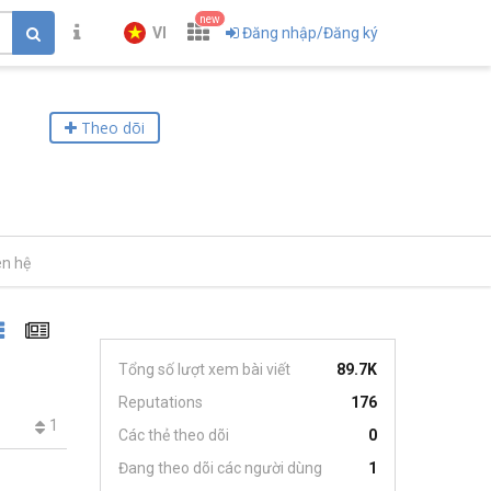
new
VI
Đăng nhập/Đăng ký
Theo dõi
ên hệ
Tổng số lượt xem bài viết
89.7K
Reputations
176
1
Các thẻ theo dõi
0
Đang theo dõi các người dùng
1