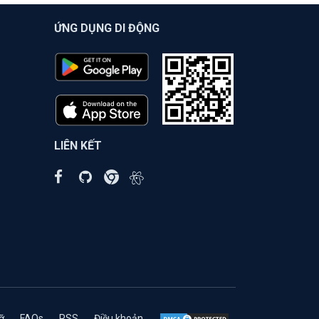
ỨNG DỤNG DI ĐỘNG
LIÊN KẾT
ỡ
FAQs
RSS
Điều khoản