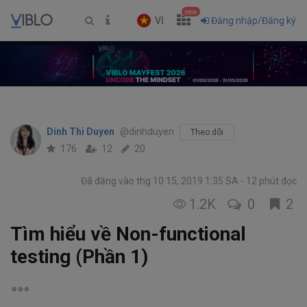
new
VI
Đăng nhập/Đăng ký
Dinh Thi Duyen
@dinhduyen
Theo dõi
176
12
20
Đã đăng vào thg 10 15, 2019 1:35 SA
12 phút đọc
1.2K
0
2
Tìm hiểu về Non-functional
testing (Phần 1)