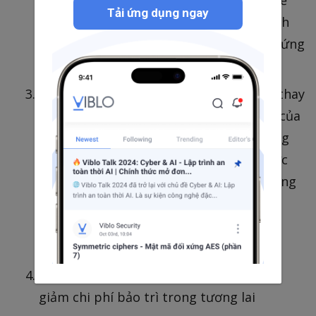
Tải ứng dụng ngay
được so sánh với nỗ lực mục tiêu và đánh
giá về việc liệu các yêu cầu có được đáp ứng
hay không.
Bảo trì thích ứng: Thích ứng với những thay
đổi trong môi trường. Khả năng duy trì của
một hệ thống cũng có thể được đo lường
bằng các nỗ lực (effort) cần thiết để thực
hiện các điều chỉnh cần thiết cho hệ thống
đó. Điều này có thể được đo lường theo
cách được mô tả ở trên để kiểm tra khả
năng bảo trì hoàn hảo.
Bảo trì phòng ngừa: Các hành động để
giảm chi phí bảo trì trong tương lai