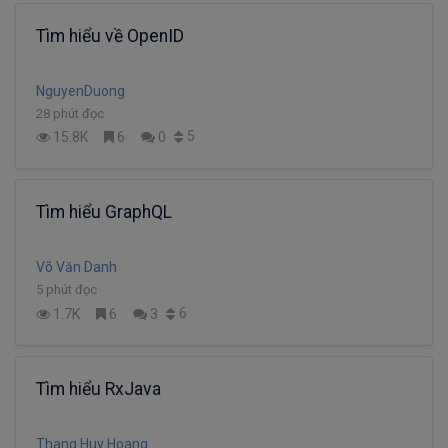
Tìm hiểu về OpenID
NguyenDuong
28 phút đọc
5
15.8K
6
0
Tìm hiểu GraphQL
Võ Văn Danh
5 phút đọc
6
1.7K
6
3
Tìm hiểu RxJava
Thang Huy Hoang