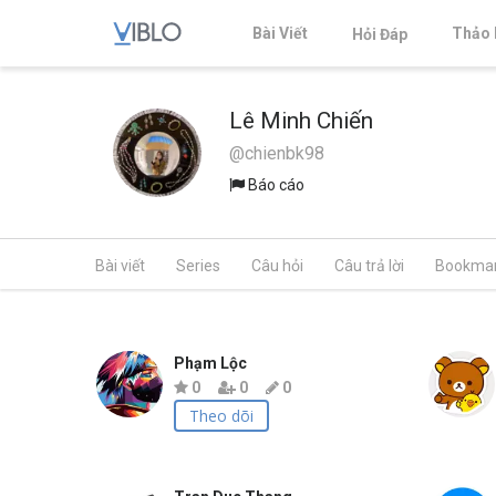
Bài Viết
Thảo 
Hỏi Đáp
Lê Minh Chiến
@chienbk98
Báo cáo
Bài viết
Series
Câu hỏi
Câu trả lời
Bookma
Phạm Lộc
0
0
0
Theo dõi