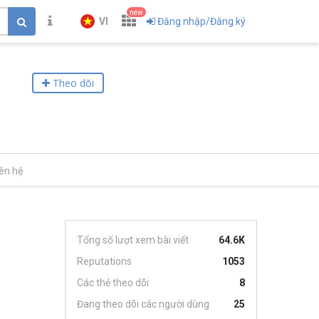
new
VI
Đăng nhập/Đăng ký
Theo dõi
iên hệ
Tổng số lượt xem bài viết
64.6K
Reputations
1053
Các thẻ theo dõi
8
Đang theo dõi các người dùng
25