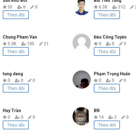
Sun RnD Bot
Bui Tien Tung
35
6
0
6.3K
312
Theo dõi
Theo dõi
Chung Pham Van
Đào Công Tuyền
3.0K
105
21
0
0
0
Theo dõi
Theo dõi
tung dang
Phạm Trọng Huấn
0
0
0
0
0
0
Theo dõi
Theo dõi
Huy Trần
BN
0
0
0
14
2
0
Theo dõi
Theo dõi