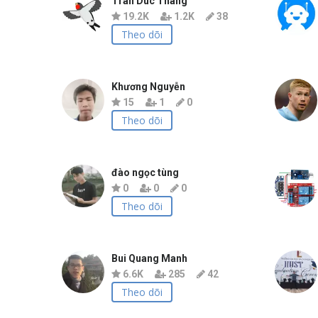
Tran Duc Thang
19.2K
1.2K
38
Theo dõi
Khương Nguyễn
15
1
0
Theo dõi
đào ngọc tùng
0
0
0
Theo dõi
Bui Quang Manh
6.6K
285
42
Theo dõi