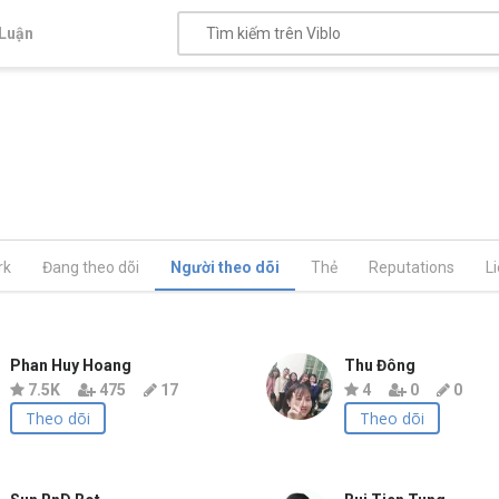
Luận
rk
Đang theo dõi
Người theo dõi
Thẻ
Reputations
L
Phan Huy Hoang
Thu Đông
7.5K
475
17
4
0
0
Theo dõi
Theo dõi