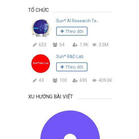
TỔ CHỨC
Sun* AI Research Team
Theo dõi
653
64
1.9K
3.5M
Sun* R&D Lab
Theo dõi
43
100
695
409.0K
XU HƯỚNG BÀI VIẾT