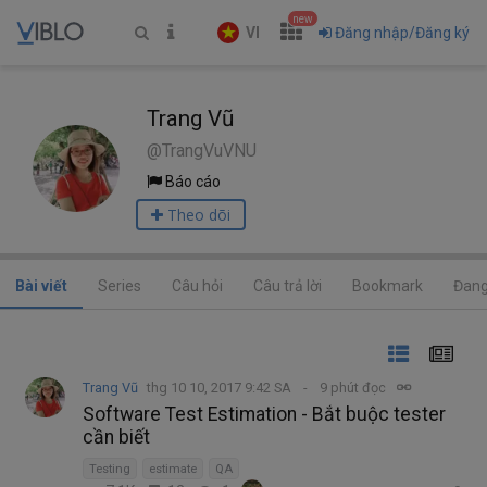
new
VI
Đăng nhập/Đăng ký
Trang Vũ
@TrangVuVNU
Báo cáo
Theo dõi
Bài viết
Series
Câu hỏi
Câu trả lời
Bookmark
Đang
Trang Vũ
thg 10 10, 2017 9:42 SA
9 phút đọc
Software Test Estimation - Bắt buộc tester
cần biết
Testing
estimate
QA