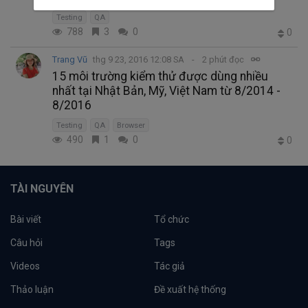
Testing
QA
788
3
0
0
Trang Vũ
thg 9 23, 2016 12:08 SA
2 phút đọc
15 môi trường kiểm thử được dùng nhiều
nhất tại Nhật Bản, Mỹ, Việt Nam từ 8/2014 -
8/2016
Testing
QA
Browser
490
1
0
0
TÀI NGUYÊN
Bài viết
Tổ chức
Câu hỏi
Tags
Videos
Tác giả
Thảo luận
Đề xuất hệ thống