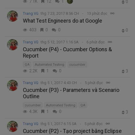
7.1K
12
1
0
Trang Vũ
thg 7 23, 2017 8:56 CH
13 phút đọc
What Test Engineers do at Google
403
0
0
0
Trang Vũ
thg 5 12, 2017 1:16 SA
6 phút đọc
Cucumber (P4) - Cucumber Options &
Report
QA
Automated Testing
cucumber
2.2K
1
0
3
Trang Vũ
thg 5 1, 2017 4:43 CH
5 phút đọc
Cucumber (P3) - Parameters và Scenario
Outline
cucumber
Automated Testing
QA
4.3K
1
0
3
Trang Vũ
thg 5 1, 2017 6:15 SA
5 phút đọc
Cucumber (P2) - Tạo project bằng Eclipse