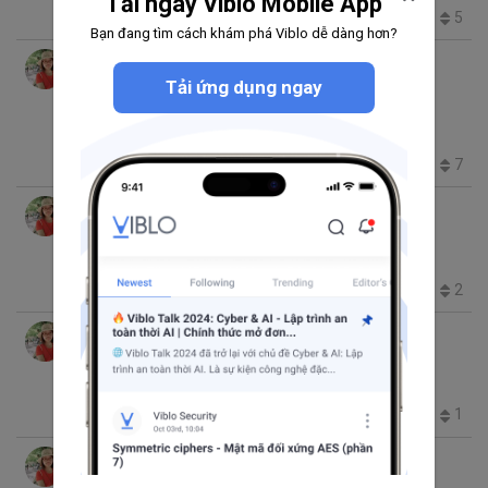
Tải ngay Viblo Mobile App
6.7K
3
0
5
Bạn đang tìm cách khám phá Viblo dễ dàng hơn?
Trang Vũ
thg 2 23, 2017 8:37 SA
6 phút đọc
Cucumber (P1) - Giới thiệu tổng quan
Tải ứng dụng ngay
Automated Testing
cucumber
QA
Web Testing
Automation Test
11.7K
5
0
7
Trang Vũ
thg 1 9, 2017 9:03 SA
4 phút đọc
Testing framework: TestNG - JUnit
Testing
QA
TestNG
JUnit
4.2K
4
3
2
+1
Trang Vũ
thg 12 23, 2016 8:47 CH
6 phút đọc
Web testing at Client and Server side
Testing
Server
QA
client
1.8K
7
0
1
Trang Vũ
thg 10 22, 2016 11:00 CH
5 phút đọc
Quản lý dữ liệu test online với TestLodge