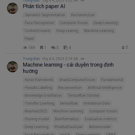
Trung Đức
thg 4 4, 2023 3:22 SA
Phân tích paper AI
Semantic Segmentation
Reconnection
Face Recognition
Computer Vision
Deep Leanring
ContentCreator
Deep Learing
Machine Learning
Paper
0
184
1
0
4
Trung Đức
thg 4 4, 2023 3:18 SA
Machine learning - cái duyên trong định
hướng
Keras framework
sharpComputerVision
Fundamental
Pseudo Labeling
Reconnection
Artificial Intelligence
Knowledge Distillation
Tensorflow Tutorial
Transfer Learning
tensorflow
Imbalance Data
MayFest2022
Machine Learning
Computer Vision
Pruning model
bioinformatics
Evaluation metrics
Deep Leanring
KhaiButDauXuan
Autoencoder
Face Recognition
vgg16
Deep Learning
ONNX