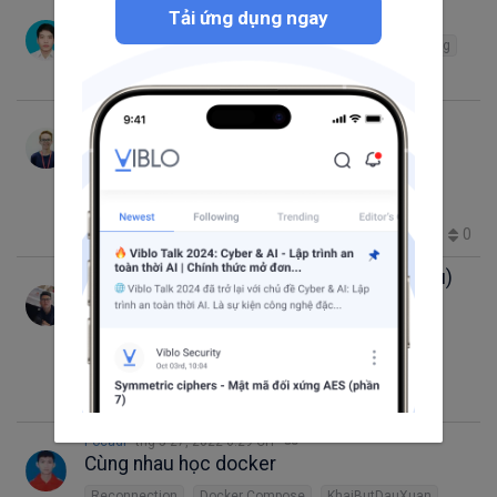
Reinforcement Learning
Tải ứng dụng ngay
MayFest2022
Reconnection
Reinforcement learning
0
Son Dao Thai
thg 5 29, 2022 4:07 SA
Theo dõi trạng thái Uptime của website
Reconnection
Ruby
Prometheus
MayFest2022
PHP
Laravel
0
275
2
0
2
Bắt đầu với Data Analyst (Phân tích dữ liệu)
data scientist
Analysis
Data engineer
MayFest2022
data analyst
data type
Reconnection
Data Analytics
0
Pocadi
thg 5 27, 2022 6:29 CH
Cùng nhau học docker
Reconnection
Docker Compose
KhaiButDauXuan