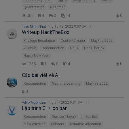
Quantization
Roadmap
0
302
4
0
14
Tran Minh Nhat
thg 10 12, 2022 8:03 SA
Writeup HackTheBox
Privilege Escalation
ContentCreator
MayFest2022
vulnhub
Reconnection
Linux
HackTheBox
Happy New Year
0
1265
1
0
4
Các bài viết về AI
Reconnection
Machine Learning
MayFest2022
0
Viblo Algorithm
thg 9 7, 2022 9:31 SA
Lập trình C++ cơ bản
Reconnection
Number Theory
linked list
MayFest2022
Pointers
Dynamic Allocation