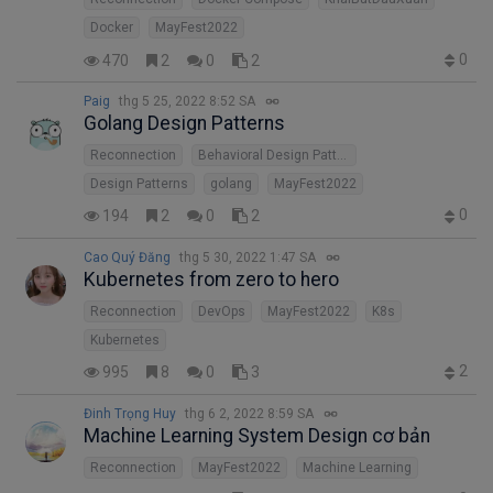
Docker
MayFest2022
0
470
2
0
2
Paig
thg 5 25, 2022 8:52 SA
Golang Design Patterns
Reconnection
Behavioral Design Pattern
Design Patterns
golang
MayFest2022
0
194
2
0
2
Cao Quý Đăng
thg 5 30, 2022 1:47 SA
Kubernetes from zero to hero
Reconnection
DevOps
MayFest2022
K8s
Kubernetes
2
995
8
0
3
Đinh Trọng Huy
thg 6 2, 2022 8:59 SA
Machine Learning System Design cơ bản
Reconnection
MayFest2022
Machine Learning