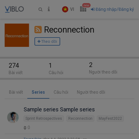
new
VI
Đăng nhập/Đăng ký
Reconnection
Theo dõi
2
274
1
Người theo dõi
Bài viết
Câu hỏi
Bài viết
Series
Câu hỏi
Người theo dõi
Sample series Sample series
Sprint Retrospectives
Reconnection
MayFest2022
0