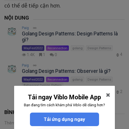
có thể dễ tiếp cận hơn.
NỘI DUNG
Paig
Golang Design Patterns: Design Patterns là
gì?
MayFest2022
Reconnection
golang
Design Patterns
4
1.4K
1
0
Paig
Golang Design Patterns: Observer là gì?
MayFest2022
Reconnection
golang
Design Patterns
Behavioral Design Pattern
2
723
0
0
Tải ngay Viblo Mobile App
Bạn đang tìm cách khám phá Viblo dễ dàng hơn?
BÌNH LUẬN
Tải ứng dụng ngay
Thêm một bình luận