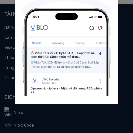
TÀI NGUYÊN
Bài viết
Tổ chức
Câu hỏi
Tags
Videos
Tác giả
Thảo luận
Đề xuất hệ thống
Công cụ
Machine Learning
Trạng thái hệ thống
DỊCH VỤ
Viblo
Viblo Code