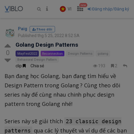
new
VI
Đăng nhập/Đăng ký
Paig
Theo dõi
Published thg 5 25, 2022 8:52 SA
Golang Design Patterns
0
MayFest2022
Reconnection
Design Patterns
golang
Behavioral Design Pattern
clip
Chia sẻ
193
2
Bạn đang học Golang, bạn đang tìm hiểu về
Design Pattern trong Golang ? Cùng theo dõi
series này để cùng nhau chinh phục design
pattern trong Golang nhé!
Series này sẽ giải thích
23 classic design
qua các lý thuyết và ví dụ để các bạn
patterns