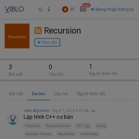
new
VI
Đăng nhập/Đăng ký
Recursion
Theo dõi
1
3
0
Người theo dõi
Bài viết
Câu hỏi
Bài viết
Series
Câu hỏi
Người theo dõi
Viblo Algorithm
thg 9 7, 2022 9:31 SA
Lập trình C++ cơ bản
Pointers
Reconnection
STL Cpp
string
Number Theory
Algorithm
Hash Map