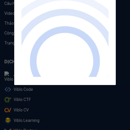
Câu hỏi
Tags
Videos
Tác giả
Thảo luận
Đề xuất hệ thống
Công cụ
Machine Learning
Trạng thái hệ thống
DỊCH VỤ
Viblo
Viblo Code
Viblo CTF
Viblo CV
Viblo Learning