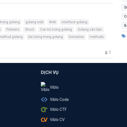
S
C
 trong golang
golang web
Web
interface golang
B
g
Pointers
Struct
Con trỏ trong golang
Golang căn bản
method golang
Đa luồng trong golang
Goroutine
methods
3
DỊCH VỤ
Viblo
Viblo Code
Viblo CTF
Viblo CV