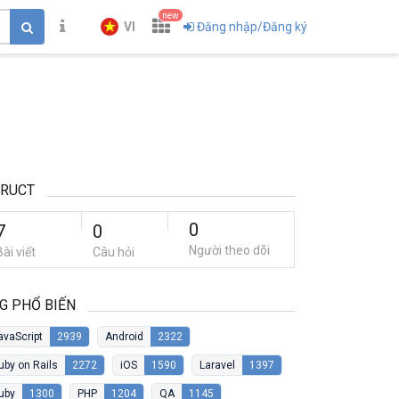
new
VI
Đăng nhập/Đăng ký
TRUCT
0
7
0
Người theo dõi
Bài viết
Câu hỏi
G PHỔ BIẾN
avaScript
2939
Android
2322
uby on Rails
2272
iOS
1590
Laravel
1397
uby
1300
PHP
1204
QA
1145