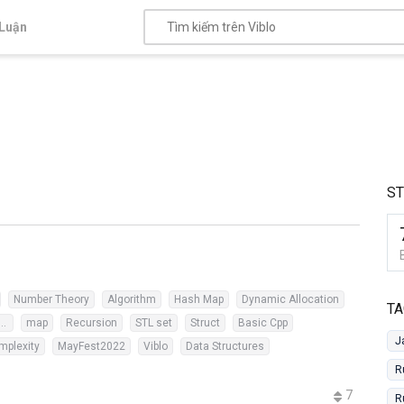
Luận
S
Number Theory
Algorithm
Hash Map
Dynamic Allocation
TA
titive Programming
map
Recursion
STL set
Struct
Basic Cpp
J
mplexity
MayFest2022
Viblo
Data Structures
R
7
R