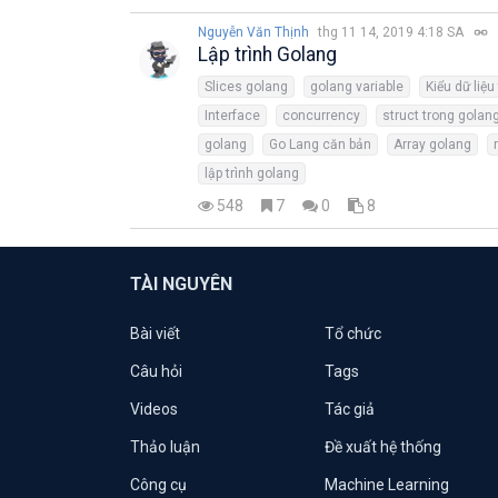
Nguyễn Văn Thịnh
thg 11 14, 2019 4:18 SA
Lập trình Golang
Slices golang
golang variable
Kiểu dữ liệu
Interface
concurrency
struct trong golan
golang
Go Lang căn bản
Array golang
lập trình golang
548
7
0
8
TÀI NGUYÊN
Bài viết
Tổ chức
Câu hỏi
Tags
Videos
Tác giả
Thảo luận
Đề xuất hệ thống
Công cụ
Machine Learning