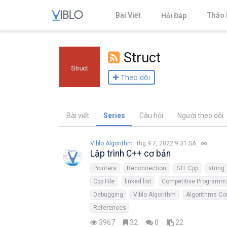
Bài Viết
Thảo 
Hỏi Đáp
Struct
Theo dõi
Bài viết
Series
Câu hỏi
Người theo dõi
Viblo Algorithm
thg 9 7, 2022 9:31 SA
Lập trình C++ cơ bản
Pointers
Reconnection
STL Cpp
string
Cpp File
linked list
Compe
Debugging
Viblo Algorithm
Algorithms Co
References
3967
32
0
22