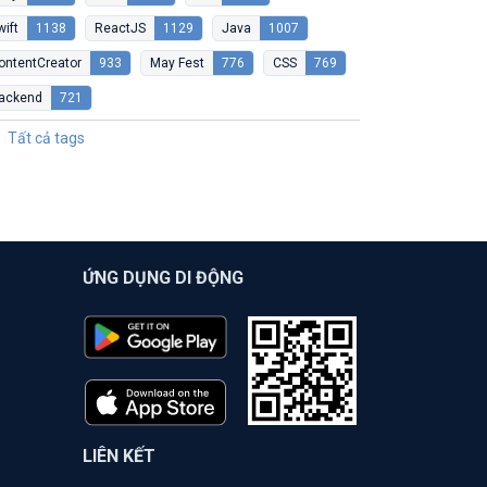
wift
1138
ReactJS
1129
Java
1007
ontentCreator
933
May Fest
776
CSS
769
ackend
721
Tất cả tags
ỨNG DỤNG DI ĐỘNG
LIÊN KẾT