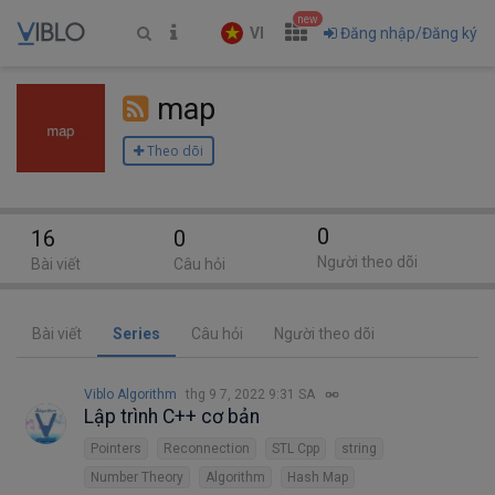
new
VI
Đăng nhập/Đăng ký
map
Theo dõi
0
16
0
Người theo dõi
Bài viết
Câu hỏi
Bài viết
Series
Câu hỏi
Người theo dõi
Viblo Algorithm
thg 9 7, 2022 9:31 SA
Lập trình C++ cơ bản
Pointers
Reconnection
STL Cpp
string
Number Theory
Algorithm
Hash Map