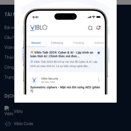
TÀI NGUYÊN
Bài viết
Tổ chức
Câu hỏi
Tags
Videos
Tác giả
Thảo luận
Đề xuất hệ thống
Công cụ
Machine Learning
Trạng thái hệ thống
DỊCH VỤ
Viblo
Viblo Code